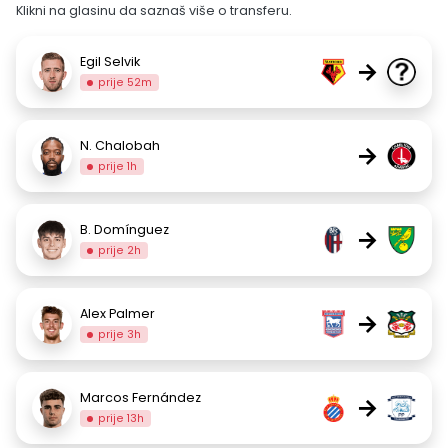
Klikni na glasinu da saznaš više o transferu.
Egil Selvik
→
prije 52m
N. Chalobah
→
prije 1h
B. Domínguez
→
prije 2h
Alex Palmer
→
prije 3h
Marcos Fernández
→
prije 13h