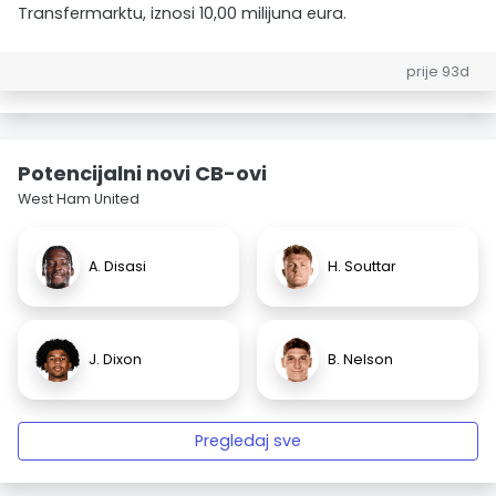
Transfermarktu, iznosi 10,00 milijuna eura.
prije 93d
Potencijalni novi CB-ovi
West Ham United
A. Disasi
H. Souttar
J. Dixon
B. Nelson
Pregledaj sve