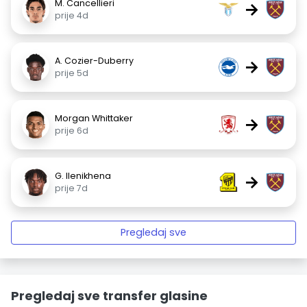
M. Cancellieri
→
prije 4d
A. Cozier-Duberry
→
prije 5d
Morgan Whittaker
→
prije 6d
G. Ilenikhena
→
prije 7d
Pregledaj sve
Pregledaj sve transfer glasine