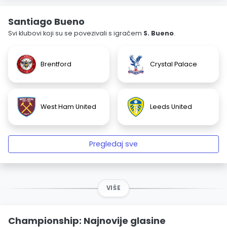
Santiago Bueno
Svi klubovi koji su se povezivali s igračem
S. Bueno
.
Brentford
Crystal Palace
West Ham United
Leeds United
Pregledaj sve
VIŠE
Championship: Najnovije glasine