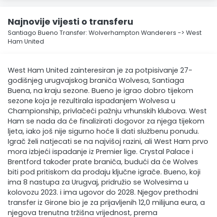
Najnovije vijesti o transferu
Santiago Bueno Transfer: Wolverhampton Wanderers -> West
Ham United
West Ham United zainteresiran je za potpisivanje 27-
godišnjeg urugvajskog braniča Wolvesa, Santiaga
Buena, na kraju sezone. Bueno je igrao dobro tijekom
sezone koja je rezultirala ispadanjem Wolvesa u
Championship, privlačeći pažnju vrhunskih klubova. West
Ham se nada da će finalizirati dogovor za njega tijekom
ljeta, iako još nije sigurno hoće li dati službenu ponudu.
Igrač želi natjecati se na najvišoj razini, ali West Ham prvo
mora izbjeći ispadanje iz Premier lige. Crystal Palace i
Brentford također prate braniča, budući da će Wolves
biti pod pritiskom da prodaju ključne igrače. Bueno, koji
ima 8 nastupa za Urugvaj, pridružio se Wolvesima u
kolovozu 2023. i ima ugovor do 2028. Njegov prethodni
transfer iz Girone bio je za prijavljenih 12,0 milijuna eura, a
njegova trenutna tržišna vrijednost, prema