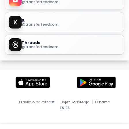
@transferfeedcom
X
@transferfeedcom
Threads
@transferfeedcom
Pravila o privatnosti
|
Uvjeti korištenja
|
O nama
|
EN
ES