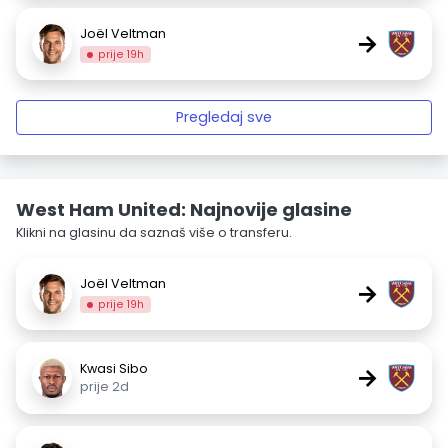
Joël Veltman
→
prije 19h
Pregledaj sve
West Ham United: Najnovije glasine
Klikni na glasinu da saznaš više o transferu.
Joël Veltman
→
prije 19h
Kwasi Sibo
→
prije 2d