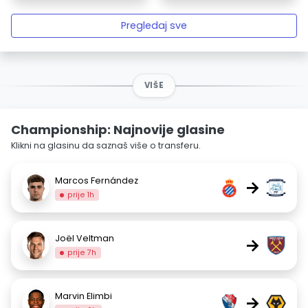
Pregledaj sve
VIŠE
Championship: Najnovije glasine
Klikni na glasinu da saznaš više o transferu.
Marcos Fernández
→
prije 1h
Joël Veltman
→
prije 7h
Marvin Elimbi
→