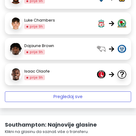
prije 9h
Luke Chambers
→
prije 9h
Dajaune Brown
→
prije 9h
Isaac Olaofe
→
prije 9h
Pregledaj sve
Southampton: Najnovije glasine
Klikni na glasinu da saznaš više o transferu.