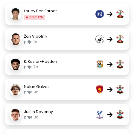
Louey Ben Farhat
→
prije 12h
Žan Vipotnik
→
prije 1d
K. Kesler-Hayden
→
prije 7d
Nolan Galves
→
prije 9d
Justin Devenny
→
prije 3d