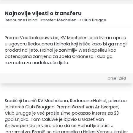
Najnovije vijesti o transferu
Redouane Halhal Transfer: Mechelen -> Club Brugge
Prema Voetbalnieuws.be, KV Mechelen je aktivirao opciju
u ugovoru Redouanea Halhala koji ističe kako bi ga mogli
prodati na ljeto. Halhal je zanimljiv Westkapelleu kao
potencijalna zamjena za Joela Ordoneza i klub ga
razmatra za nadolazeće ljeto.
prije 129d
Središnji branič KV Mechelena, Redouane Halhal, privukao
je interes Club Bruggea. Prema Gazet van Antwerpen,
Club Brugge je već prošle zime pokazao interes za 23-
godišnjaka. Tom Caluwé je izjavio u Gazet van
Antwerpen da je vjerojatno da će Halhal ljeti otići u
inozemstvo. Branič se nije preselio u Hellas Veronu zimi jer