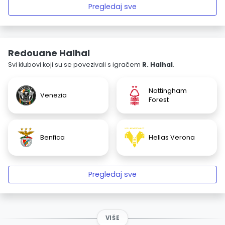
Pregledaj sve
Redouane Halhal
Svi klubovi koji su se povezivali s igračem
R. Halhal
.
Nottingham
Venezia
Forest
Benfica
Hellas Verona
Pregledaj sve
VIŠE