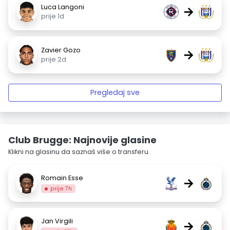
Luca Langoni
→
prije 1d
Zavier Gozo
→
prije 2d
Pregledaj sve
Club Brugge: Najnovije glasine
Klikni na glasinu da saznaš više o transferu.
Romain Esse
→
prije 7h
Jan Virgili
→