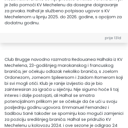
je želio pomoći KV Mechelenu da dosegne doigravanje
za prvaka. Halhal je službeno potpisao ugovor s KV
Mechelenom u lipnju 2025. do 2026. godine, s opcijom za
dodatnu godinu.
prije 131d
Club Brugge navodno razmatra Redouanea Halhala iz KV
Mechelena, 23-godišnjeg marokanskog i francuskog
braniča, jer očekuju odlazak nekoliko braniča, s Joelom
Ordonezom, Jorneom Spileersom i Zaidom Romerom koji
bi svi mogli otići. Klub je ranije izvijestio da je bio
zainteresiran za igrača u siječnju. Nije sigurno hoće li taj
interes i dalje postojati, ali Halhal se smatra
potencijalnom prilikom jer se očekuje da će ući u svoju
posljednju godinu ugovora. Emmanuel Fernandez i
Sadibou Sané također se spominju kao mogući zamjenici
za poziciju središnjeg braniča. Halhal se pridružio KV
Mechelenu u kolovozu 2024. i ove sezone je odigrao 24