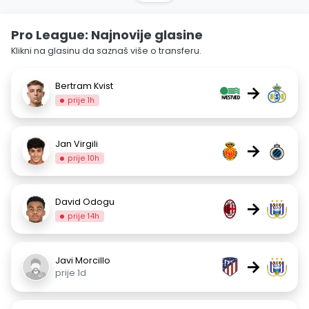
Pro League: Najnovije glasine
Klikni na glasinu da saznaš više o transferu.
Bertram Kvist
→
prije 1h
Jan Virgili
→
prije 10h
David Odogu
→
prije 14h
Javi Morcillo
→
prije 1d