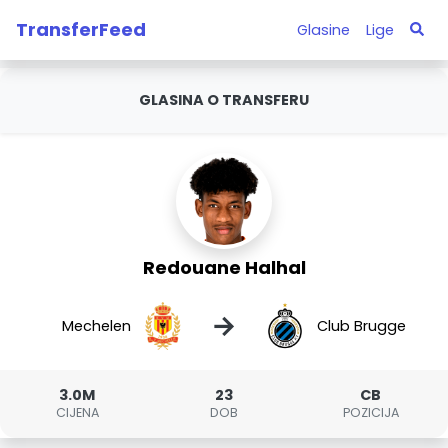
TransferFeed
Glasine
Lige
GLASINA O TRANSFERU
Redouane Halhal
→
Mechelen
Club Brugge
3.0M
23
CB
CIJENA
DOB
POZICIJA