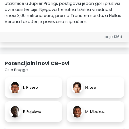
utakmice u Jupiler Pro ligi, postigavši jedan gol i pruživši
dvije asistencije. Njegova trenutna tržišna vrijednost
iznosi 3,00 milijuna eura, prema Transfermarktu, a Hellas
Verona također je povezana s igračem.
prije 136d
Potencijalni novi CB-ovi
Club Brugge
L. Rivero
H. Lee
E. Fejokwu
M. Mbokazi