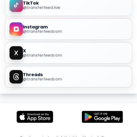
TikTok
@transferfeed.live
Instagram
@transferfeedcom
X
@transferfeedcom
Threads
@transferfeedcom