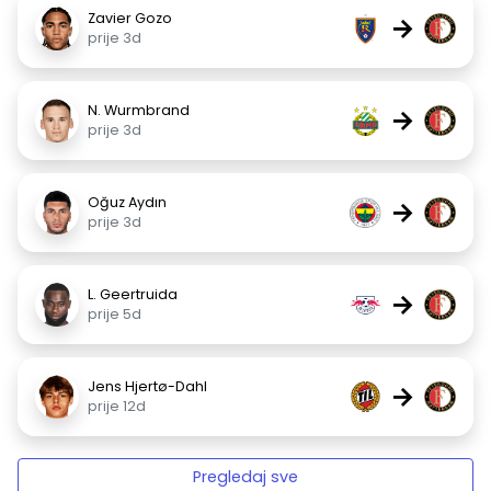
Zavier Gozo
→
prije 3d
N. Wurmbrand
→
prije 3d
Oğuz Aydın
→
prije 3d
L. Geertruida
→
prije 5d
Jens Hjertø-Dahl
→
prije 12d
Pregledaj sve