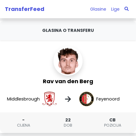
TransferFeed
Glasine
Lige
GLASINA O TRANSFERU
Rav van den Berg
→
Middlesbrough
Feyenoord
-
22
CB
CIJENA
DOB
POZICIJA