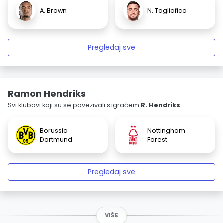
A. Brown
N. Tagliafico
Pregledaj sve
Ramon Hendriks
Svi klubovi koji su se povezivali s igračem
R. Hendriks
.
Borussia
Nottingham
Dortmund
Forest
Pregledaj sve
VIŠE