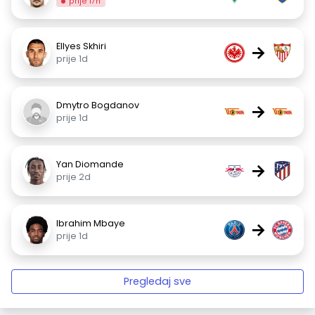
prije 17h
Ellyes Skhiri
→
prije 1d
Dmytro Bogdanov
→
prije 1d
Yan Diomande
→
prije 2d
Ibrahim Mbaye
→
prije 1d
Pregledaj sve