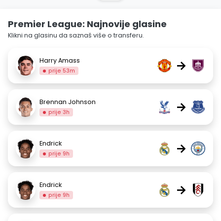
Premier League: Najnovije glasine
Klikni na glasinu da saznaš više o transferu.
Harry Amass
→
prije 53m
Brennan Johnson
→
prije 3h
Endrick
→
prije 9h
Endrick
→
prije 9h