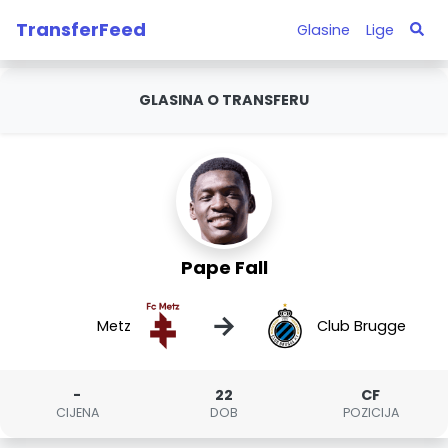
TransferFeed
Glasine
Lige
GLASINA O TRANSFERU
Pape Fall
→
Metz
Club Brugge
-
22
CF
CIJENA
DOB
POZICIJA