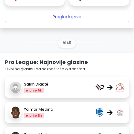
Pregledaj sve
VIŠE
Pro League: Najnovije glasine
Klikni na glasinu da saznaš više o transferu.
Salim Diakité
→
prije 5h
Yaimar Medina
→
prije 11h