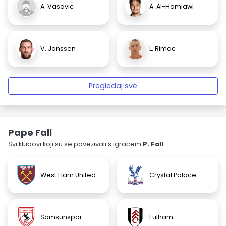
A. Vasovic
A. Al-Hamlawi
V. Janssen
L. Rimac
Pregledaj sve
Pape Fall
Svi klubovi koji su se povezivali s igračem
P. Fall
.
West Ham United
Crystal Palace
Samsunspor
Fulham