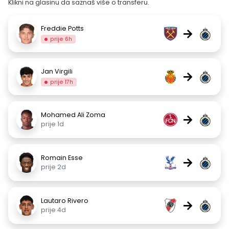
Klikni na glasinu da saznaš više o transferu.
Freddie Potts
→
prije 6h
Jan Virgili
→
prije 17h
Mohamed Ali Zoma
→
prije 1d
Romain Esse
→
prije 2d
Lautaro Rivero
→
prije 4d