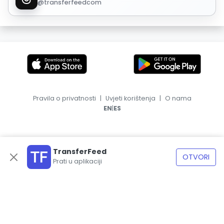
@transferfeedcom
Pravila o privatnosti
|
Uvjeti korištenja
|
O nama
|
EN
ES
TransferFeed
OTVORI
Prati u aplikaciji