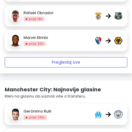
Rafael Obrador
→
prije 19h
Marvin Elimbi
→
prije 20h
Pregledaj sve
Manchester City: Najnovije glasine
Klikni na glasinu da saznaš više o transferu.
Gerónimo Rulli
→
prije 29m