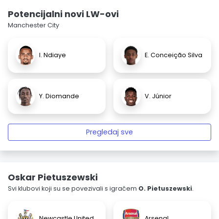
Potencijalni novi LW-ovi
Manchester City
I. Ndiaye
E. Conceição Silva
Y. Diomande
V. Júnior
Pregledaj sve
Oskar Pietuszewski
Svi klubovi koji su se povezivali s igračem
O. Pietuszewski
.
Newcastle United
Arsenal