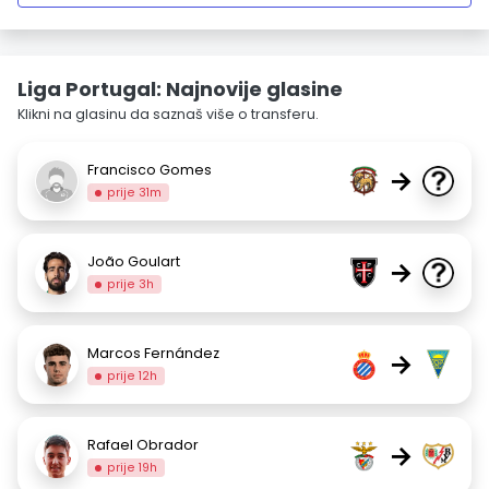
Liga Portugal: Najnovije glasine
Klikni na glasinu da saznaš više o transferu.
Francisco Gomes
→
prije 31m
João Goulart
→
prije 3h
Marcos Fernández
→
prije 12h
Rafael Obrador
→
prije 19h