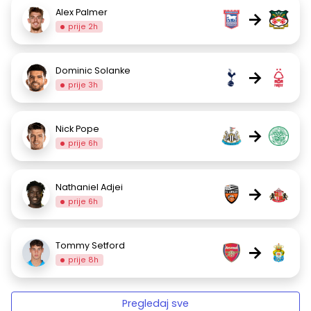
Alex Palmer
→
prije 2h
Dominic Solanke
→
prije 3h
Nick Pope
→
prije 6h
Nathaniel Adjei
→
prije 6h
Tommy Setford
→
prije 8h
Pregledaj sve