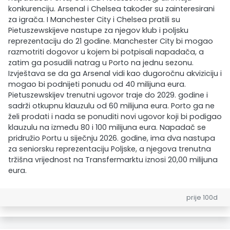
konkurenciju. Arsenal i Chelsea također su zainteresirani
za igrača. I Manchester City i Chelsea pratili su
Pietuszewskijeve nastupe za njegov klub i poljsku
reprezentaciju do 21 godine. Manchester City bi mogao
razmotriti dogovor u kojem bi potpisali napadača, a
zatim ga posudili natrag u Porto na jednu sezonu.
Izvještava se da ga Arsenal vidi kao dugoročnu akviziciju i
mogao bi podnijeti ponudu od 40 milijuna eura.
Pietuszewskijev trenutni ugovor traje do 2029. godine i
sadrži otkupnu klauzulu od 60 milijuna eura. Porto ga ne
želi prodati i nada se ponuditi novi ugovor koji bi podigao
klauzulu na između 80 i 100 milijuna eura. Napadač se
pridružio Portu u siječnju 2026. godine, ima dva nastupa
za seniorsku reprezentaciju Poljske, a njegova trenutna
tržišna vrijednost na Transfermarktu iznosi 20,00 milijuna
eura.
prije 100d