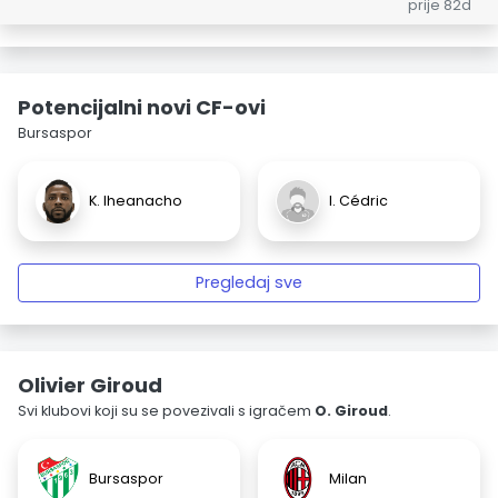
prije 82d
Potencijalni novi CF-ovi
Bursaspor
K. Iheanacho
I. Cédric
Pregledaj sve
Olivier Giroud
Svi klubovi koji su se povezivali s igračem
O. Giroud
.
Bursaspor
Milan