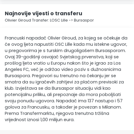
Najnovije vijesti o transferu
Olivier Giroud Transfer: LOSC Lille -> Bursaspor
Francuski napadač Olivier Giroud, za kojeg se očekuje da
će ovog ljeta napustiti OSC Lille kada mu istekne ugovor,
u pregovorima je s turskim drugoligašem Bursasporom.
Ovaj 39-godišnji osvajač Svjetskog prvenstva, koji se
prošlog ljeta vratio u Europu nakon što je igrao za Los
Angeles FC, već je održao video poziv s dužnosnicima
Bursaspora. Pregovori su trenutno na čekanju jer se
smatra da su igračevih zahtjevi za plaćom previsoki za
klub. Izvještava se da Bursaspor situaciju vidi kao
potencijalnu priliku, ali prepoznaje da mora poboljšati
svoju ponudu ugovora. Napadač ima 137 nastupa i 57
golova za Francusku, a također je povezan s Milanom.
Prema Transfermarktu, njegova trenutna tržišna
vrijednost iznosi 1,00 milijun eura.