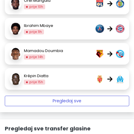
Orel Mangala
→
prije 10h
Ibrahim Mbaye
→
prije 11h
Mamadou Doumbia
→
prije 14h
Krépin Diatta
→
prije 15h
Pregledaj sve
Pregledaj sve transfer glasine