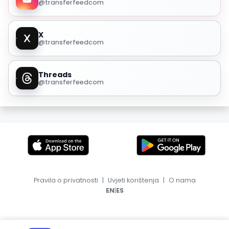
@transferfeedcom
X
@transferfeedcom
Threads
@transferfeedcom
Pravila o privatnosti
|
Uvjeti korištenja
|
O nama
|
EN
ES