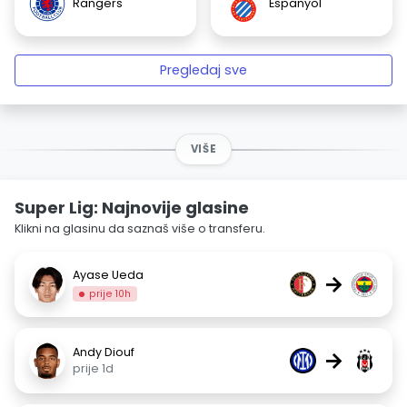
Rangers
Espanyol
Pregledaj sve
VIŠE
Super Lig: Najnovije glasine
Klikni na glasinu da saznaš više o transferu.
Ayase Ueda
→
prije 10h
Andy Diouf
→
prije 1d