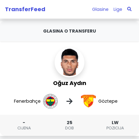
TransferFeed
Glasine
Lige
GLASINA O TRANSFERU
Oğuz Aydın
→
Fenerbahçe
Göztepe
-
25
LW
CIJENA
DOB
POZICIJA