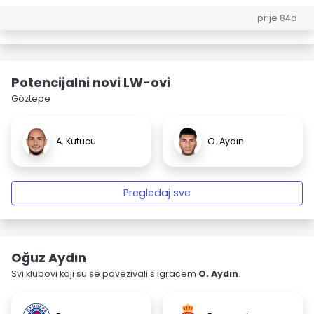
prije 84d
Potencijalni novi LW-ovi
Göztepe
A. Kutucu
O. Aydın
Pregledaj sve
Oğuz Aydın
Svi klubovi koji su se povezivali s igračem
O. Aydın
.