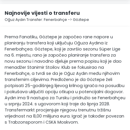
Najnovije vijesti o transferu
Oğuz Aydın Transfer: Fenerbahçe -> Göztepe
Prema Fanatiku, Göztepe je započeo rane napore u
planiranju transfera koji uključuju Oğuza Aydına iz
Fenerbahçea. Göztepe, koji je završio sezonu Süper Lige
na 6. mjestu, rano je započeo planiranje transfera za
novu sezonu i navodno djeluje prema popisu koji je dao
menadžer Stanimir Stoilov. Klub se fokusirao na
Fenerbahçe, a tvrdi se da je Oğuz Aydın među njihovim
transfernim ciljevima. Predloženo je da Göztepe želi
potpisati 25-godišnjeg lijevog krilnog igrača na posudbu
i pokušava uključiti opciju otkupa u potencijalni dogovor.
Aydın ima 9 nastupa za Tursku i pridružio se Fenerbahçeu
u srpnju 2024. s ugovorom koji traje do lipnja 2028.
Transfermarkt procjenjuje njegovu trenutnu tržišnu
vrijednost na 8,00 milijuna eura. Igrač je također povezan
s Trabzonsporom i CSKA Moskvom.