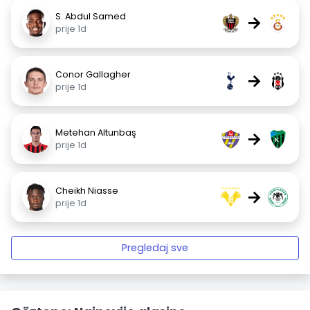
S. Abdul Samed
→
prije 1d
Conor Gallagher
→
prije 1d
Metehan Altunbaş
→
prije 1d
Cheikh Niasse
→
prije 1d
Pregledaj sve