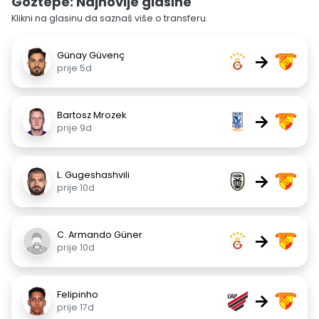
Göztepe: Najnovije glasine
Klikni na glasinu da saznaš više o transferu.
Günay Güvenç
→
prije 5d
Bartosz Mrozek
→
prije 9d
L. Gugeshashvili
→
prije 10d
C. Armando Güner
→
prije 10d
Felipinho
→
prije 17d