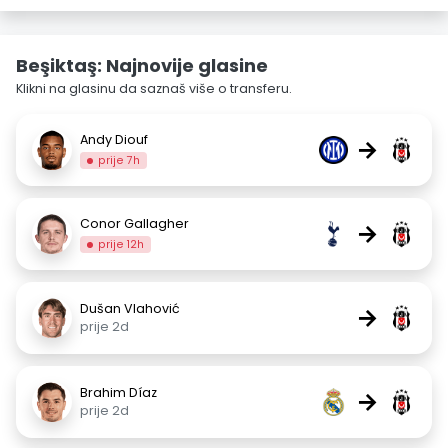
Beşiktaş: Najnovije glasine
Klikni na glasinu da saznaš više o transferu.
Andy Diouf
→
prije 7h
Conor Gallagher
→
prije 12h
Dušan Vlahović
→
prije 2d
Brahim Díaz
→
prije 2d