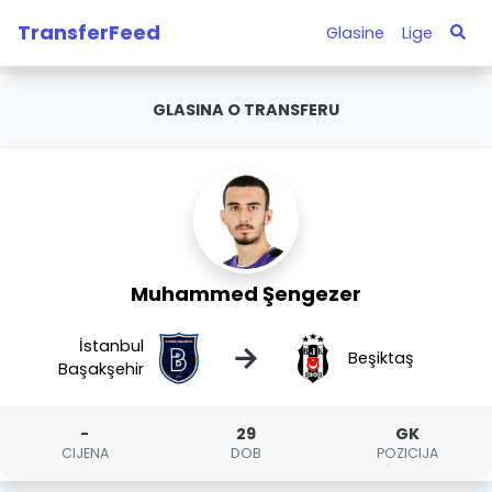
TransferFeed
Glasine
Lige
GLASINA O TRANSFERU
Muhammed Şengezer
İstanbul
→
Beşiktaş
Başakşehir
-
29
GK
CIJENA
DOB
POZICIJA