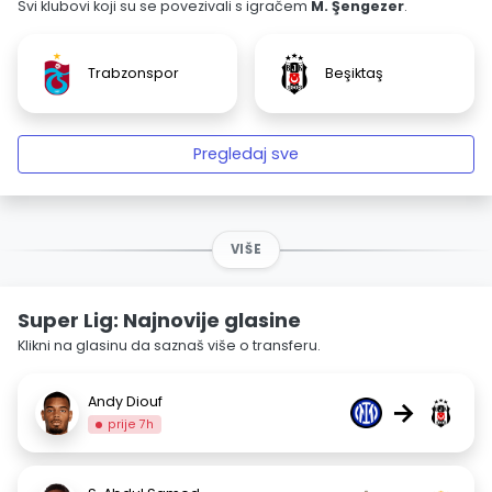
Svi klubovi koji su se povezivali s igračem
M. Şengezer
.
Trabzonspor
Beşiktaş
Pregledaj sve
VIŠE
Super Lig: Najnovije glasine
Klikni na glasinu da saznaš više o transferu.
Andy Diouf
→
prije 7h