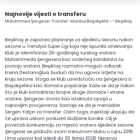
Najnovije vijesti o transferu
Muhammed Şengezer Transfer: İstanbul Başakşehir -> Beşiktaş
Beşiktaş je započeo planiranje za sljedeću sezonu nakon
sezone u Trendyol Süper Ligi koja nije ispunila očekivanja.
Klub je identificirao 29-godišnjeg turskog vratara
Muhammeda Şengezera kao vodećeg kandidata za
poziciju vratara. Beşiktaş razmatra mogući odlazak
Ersina Destanoğlua, budući da mu ugovor istječe na
kraju sezone. Stoga se klub usredotočio na Şengezera iz
Başakşehira kao domaće pojačanje. Kaže se da je nakon
što je klub kontaktirao brojne druge domaće i strane
vratare, Şengezer izronio kao istaknuta opcija u
najnovijim procjenama. Saznaje se da je menadžer
Sergen Yalçın za transfer. Osim toga, izvještaji ukazuju da
će uprava uskoro poduzeti službene korake. Cilj je
povećati konkurenciju za mjesto vratara sljedeće sezone.
Şengezer se pridružio svom trenutnom klubu u rujnu 2019.
i ima ugovor koji vrijedi do 30. lipnja 2028. Njegova