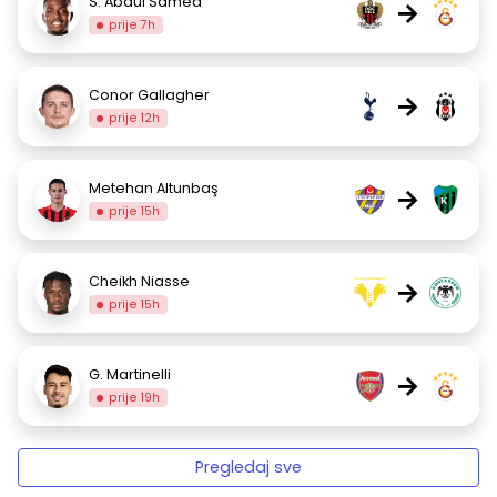
S. Abdul Samed
→
prije 7h
Conor Gallagher
→
prije 12h
Metehan Altunbaş
→
prije 15h
Cheikh Niasse
→
prije 15h
G. Martinelli
→
prije 19h
Pregledaj sve