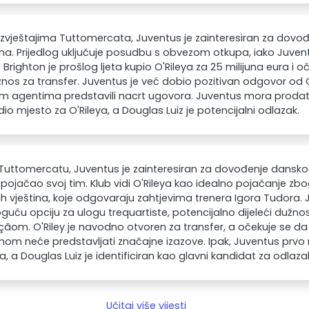
zvještajima Tuttomercata, Juventus je zainteresiran za dovođe
na. Prijedlog uključuje posudbu s obvezom otkupa, iako Juvent
 Brighton je prošlog ljeta kupio O'Rileya za 25 milijuna eura i oč
iznos za transfer. Juventus je već dobio pozitivan odgovor od 
m agentima predstavili nacrt ugovora. Juventus mora prodati
io mjesto za O'Rileya, a Douglas Luiz je potencijalni odlazak.
uttomercatu, Juventus je zainteresiran za dovođenje dansko
 pojačao svoj tim. Klub vidi O'Rileya kao idealno pojačanje zbog 
ih vještina, koje odgovaraju zahtjevima trenera Igora Tudora
uću opciju za ulogu trequartiste, potencijalno dijeleći dužno
ãom. O'Riley je navodno otvoren za transfer, a očekuje se d
nom neće predstavljati značajne izazove. Ipak, Juventus prv
a, a Douglas Luiz je identificiran kao glavni kandidat za odlaza
Učitaj više vijesti