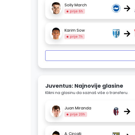
→
Solly March
prije 6h
→
Karim Sow
prije 7h
Juventus: Najnovije glasine
Klikni na glasinu da saznaš više o transferu.
→
Juan Miranda
prije 20h
A. Circati