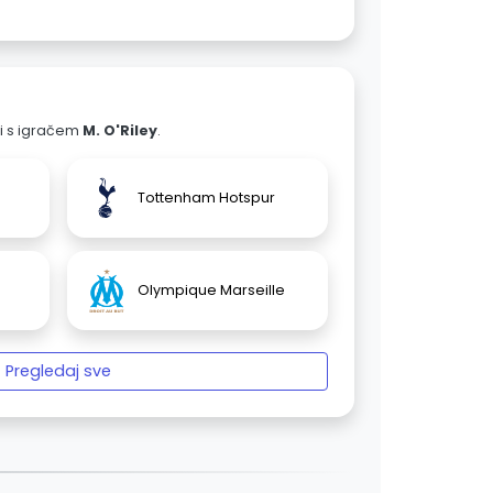
ali s igračem
M. O'Riley
.
Tottenham Hotspur
Olympique Marseille
Pregledaj sve