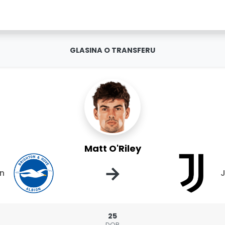
GLASINA O TRANSFERU
Matt O'Riley
→
on
J
25
DOB