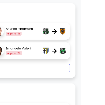
→
Andrea Pinamonti
prije 11h
→
Emanuele Valeri
prije 17h