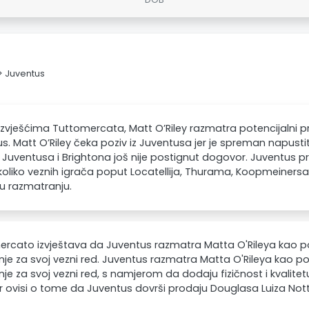
-> Juventus
zvješćima Tuttomercata, Matt O’Riley razmatra potencijalni pr
s. Matt O’Riley čeka poziv iz Juventusa jer je spreman napusti
Juventusa i Brightona još nije postignut dogovor. Juventus pro
oliko veznih igrača poput Locatellija, Thurama, Koopmeinersa, 
u razmatranju.
rcato izvještava da Juventus razmatra Matta O'Rileya kao p
je za svoj vezni red. Juventus razmatra Matta O'Rileya kao p
je za svoj vezni red, s namjerom da dodaju fizičnost i kvalitetu
r ovisi o tome da Juventus dovrši prodaju Douglasa Luiza Not