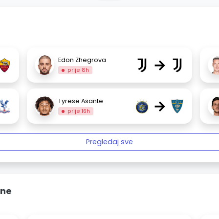
→
Edon Zhegrova
prije 8h
→
Tyrese Asante
prije 16h
Pregledaj sve
ine