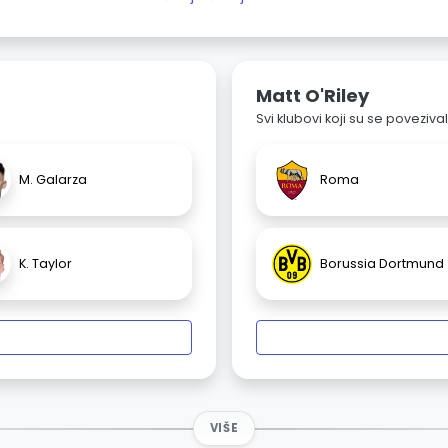
Matt O'Riley
Svi klubovi koji su se poveziv
M. Galarza
Roma
K. Taylor
Borussia Dortmund
VIŠE