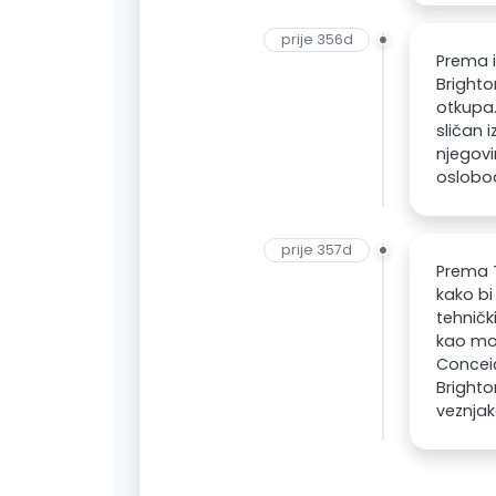
prije 356d
Prema i
Brighto
otkupa.
sličan 
njegovi
oslobod
prije 357d
Prema T
kako bi
tehničk
kao mog
Conceiç
Brighto
veznjak