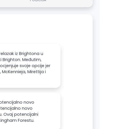
elazak iz Brightona u
ti Brighton. Međutim,
cjenjuje svoje opcije jer
McKennieja, Mirettija i
otencijalno novo
otencijalno novo
. Ovaj potencijalni
tingham Forestu.