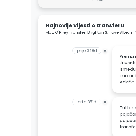
Najnovije vijesti o transferu
Matt O'Riley Transfer: Brighton & Hove Albion 
prije 348d
Prema i
Juventu
između 
ima nek
Adzića 
prije 351d
Tuttome
pojačan
pojačan
transfe