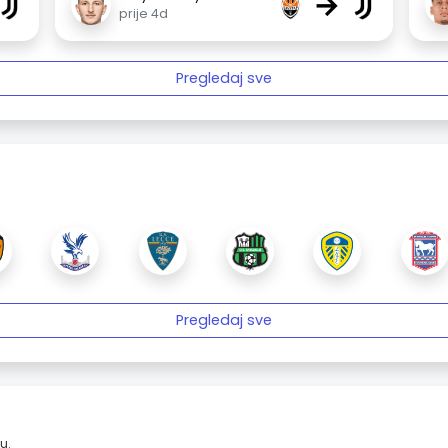
→
prije 4d
Pregledaj sve
Pregledaj sve
u.