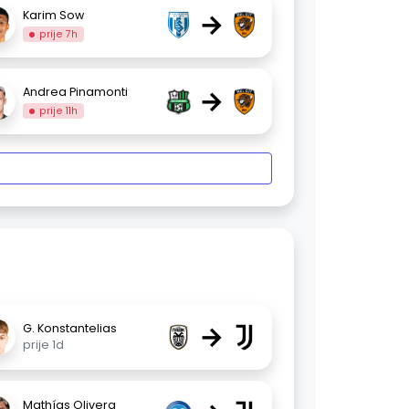
→
Karim Sow
prije 7h
→
Andrea Pinamonti
prije 11h
→
G. Konstantelias
prije 1d
Mathías Olivera