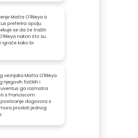
nje Matta O'Rileya iz
us preferira opciju
ekuje se da će tražiti
O'Rileya nakon što su
 igrače kako bi
g veznjaka Matta O'Rileya
njegovih fizičkih i
. Juventus ga razmatra
sti s Franciscom
a postizanje dogovora s
o mora prodati jednog
k.