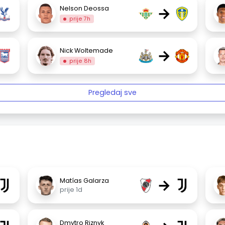
→
Nelson Deossa
prije 7h
→
Nick Woltemade
prije 8h
Pregledaj sve
→
Matías Galarza
prije 1d
Dmytro Riznyk