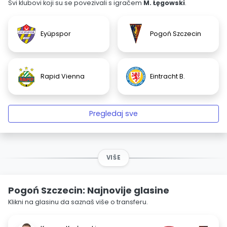
Svi klubovi koji su se povezivali s igračem
M. Łęgowski
.
Eyüpspor
Pogoń Szczecin
Rapid Vienna
Eintracht B.
Pregledaj sve
VIŠE
Pogoń Szczecin: Najnovije glasine
Klikni na glasinu da saznaš više o transferu.