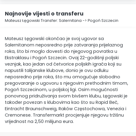
Najnovije vijesti o transferu
Mateusz Łęgowski Transfer: Salernitana -> Pogoń Szczecin
Mateusz Łęgowski okončao je svoj ugovor sa
Salernitanom neposredno prije zatvaranja prijelaznog
roka, što bi moglo dovesti do njegovog povratka u
Ekstraklasu i Pogoń Szczecin. Ovaj 22-godišnji poljski
veznjak, kao jedan od četvorice poljskih igrača koji su
napustili talijanske klubove, donio je ovu odluku
neposredno prije roka, što mu omogućuje slobodno
pregovaranje o ugovoru s njegovim prethodnim timom,
Pogoń Szczecinom, u poljskoj ligi. Osim mogućnosti
ponovnog pridruživanja svom bivšem klubu, Łęgowski je
također povezan s klubovima kao što su Rapid Beč,
Eintracht Braunschweig, Raków Częstochowa, Venezia i
Cremonese. Transfermarkt procjenjuje njegovu tržišnu
vrijednost na 2,50 milijuna eura.