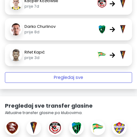
Kacper Kozłowski
→
prije 7d
Darko Churlinov
→
prije 8d
Rifet Kapić
→
prije 3d
Pregledaj sve
Pregledaj sve transfer glasine
Aktualne transfer glasine po klubovima.