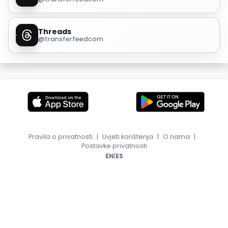
Threads
@transferfeedcom
Pravila o privatnosti
|
Uvjeti korištenja
|
O nama
|
Postavke privatnosti
|
EN
ES