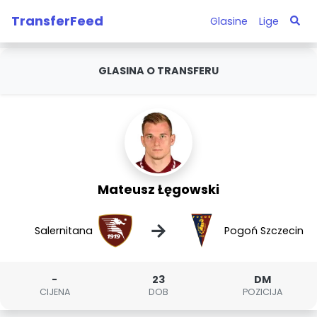
TransferFeed
Glasine
Lige
GLASINA O TRANSFERU
Mateusz Łęgowski
→
Salernitana
Pogoń Szczecin
-
23
DM
CIJENA
DOB
POZICIJA