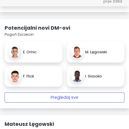
prije 338d
Potencijalni novi DM-ovi
Pogoń Szczecin
E. Omic
M. Łęgowski
F. Flick
I. Sissoko
Pregledaj sve
Mateusz Łęgowski