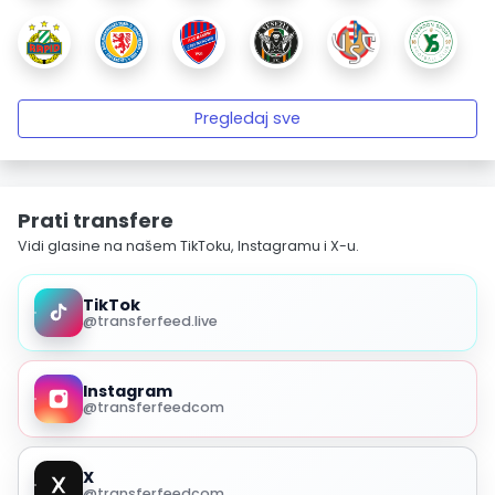
Pregledaj sve
Prati transfere
Vidi glasine na našem TikToku, Instagramu i X-u.
TikTok
@transferfeed.live
Instagram
@transferfeedcom
X
@transferfeedcom