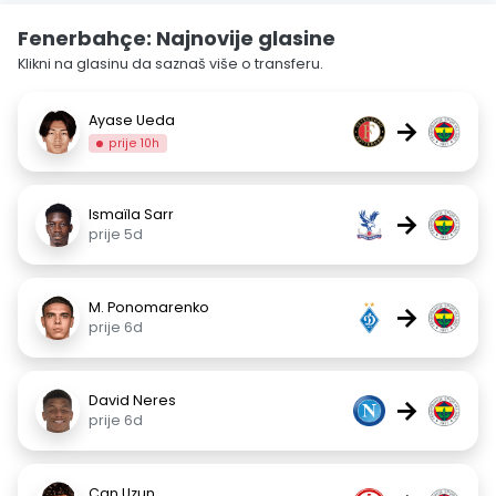
Fenerbahçe: Najnovije glasine
Klikni na glasinu da saznaš više o transferu.
Ayase Ueda
→
prije 10h
Ismaïla Sarr
→
prije 5d
M. Ponomarenko
→
prije 6d
David Neres
→
prije 6d
Can Uzun