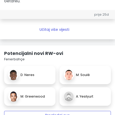
Getafeu.
prije 25d
Učitaj više vijesti
Potencijalni novi RW-ovi
Fenerbahçe
D. Neres
M. Soulé
M. Greenwood
A. Yesilyurt