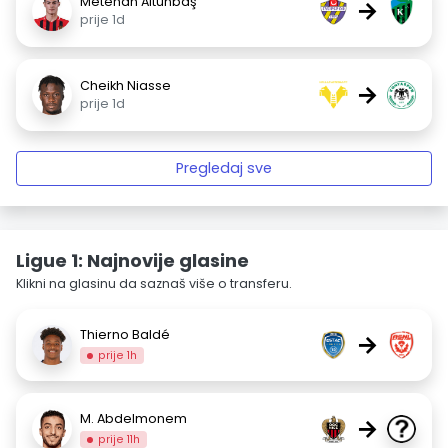
Metehan Altunbaş
→
prije 1d
Cheikh Niasse
→
prije 1d
Pregledaj sve
Ligue 1: Najnovije glasine
Klikni na glasinu da saznaš više o transferu.
Thierno Baldé
→
prije 1h
M. Abdelmonem
→
prije 11h