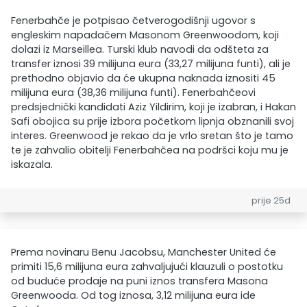
Fenerbahče je potpisao četverogodišnji ugovor s
engleskim napadačem Masonom Greenwoodom, koji
dolazi iz Marseillea. Turski klub navodi da odšteta za
transfer iznosi 39 milijuna eura (33,27 milijuna funti), ali je
prethodno objavio da će ukupna naknada iznositi 45
milijuna eura (38,36 milijuna funti). Fenerbahčeovi
predsjednički kandidati Aziz Yildirim, koji je izabran, i Hakan
Safi obojica su prije izbora početkom lipnja obznanili svoj
interes. Greenwood je rekao da je vrlo sretan što je tamo
te je zahvalio obitelji Fenerbahčea na podršci koju mu je
iskazala.
prije 25d
Prema novinaru Benu Jacobsu, Manchester United će
primiti 15,6 milijuna eura zahvaljujući klauzuli o postotku
od buduće prodaje na puni iznos transfera Masona
Greenwooda. Od tog iznosa, 3,12 milijuna eura ide