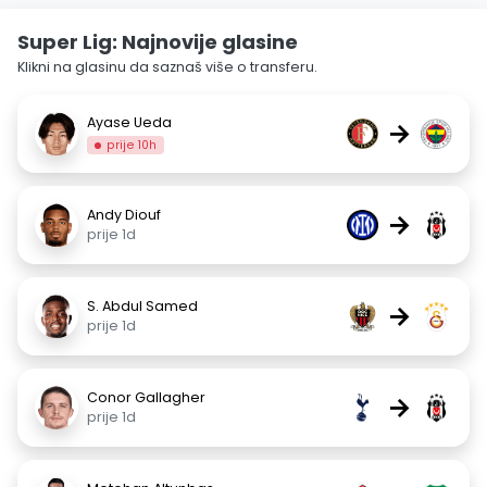
Super Lig: Najnovije glasine
Klikni na glasinu da saznaš više o transferu.
Ayase Ueda
→
prije 10h
Andy Diouf
→
prije 1d
S. Abdul Samed
→
prije 1d
Conor Gallagher
→
prije 1d