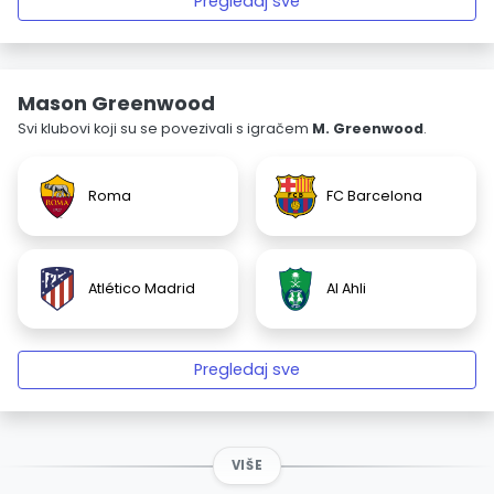
Pregledaj sve
Mason Greenwood
Svi klubovi koji su se povezivali s igračem
M. Greenwood
.
Roma
FC Barcelona
Atlético Madrid
Al Ahli
Pregledaj sve
VIŠE