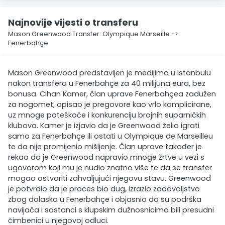
Najnovije vijesti o transferu
Mason Greenwood Transfer: Olympique Marseille ->
Fenerbahçe
Mason Greenwood predstavljen je medijima u Istanbulu
nakon transfera u Fenerbahçe za 40 milijuna eura, bez
bonusa. Cihan Kamer, član uprave Fenerbahçea zadužen
za nogomet, opisao je pregovore kao vrlo komplicirane,
uz mnoge poteškoće i konkurenciju brojnih suparničkih
klubova. Kamer je izjavio da je Greenwood želio igrati
samo za Fenerbahçe ili ostati u Olympique de Marseilleu
te da nije promijenio mišljenje. Član uprave također je
rekao da je Greenwood napravio mnoge žrtve u vezi s
ugovorom koji mu je nudio znatno više te da se transfer
mogao ostvariti zahvaljujući njegovu stavu. Greenwood
je potvrdio da je proces bio dug, izrazio zadovoljstvo
zbog dolaska u Fenerbahçe i objasnio da su podrška
navijača i sastanci s klupskim dužnosnicima bili presudni
čimbenici u njegovoj odluci.