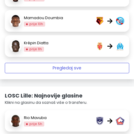
Mamadou Doumbia
→
prije 10h
Krépin Diatta
→
prije 11h
Pregledaj sve
LOSC Lille: Najnovije glasine
Klikni na glasinu da saznaš više o transferu.
Rio Mavuba
→
prije 5h