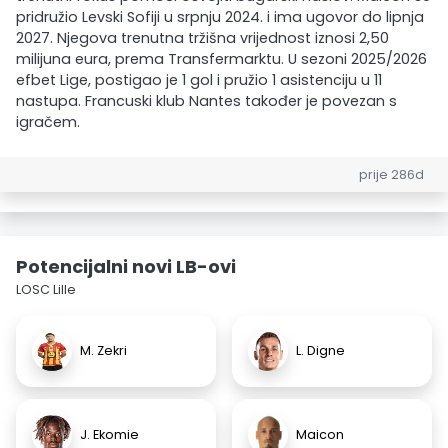
pridružio Levski Sofiji u srpnju 2024. i ima ugovor do lipnja
2027. Njegova trenutna tržišna vrijednost iznosi 2,50
milijuna eura, prema Transfermarktu. U sezoni 2025/2026
efbet Lige, postigao je 1 gol i pružio 1 asistenciju u 11
nastupa. Francuski klub Nantes također je povezan s
igračem.
prije 286d
Potencijalni novi LB-ovi
LOSC Lille
M. Zekri
L. Digne
J. Ekomie
Maicon