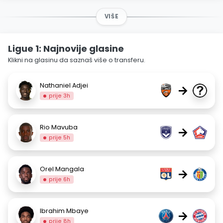
VIŠE
Ligue 1: Najnovije glasine
Klikni na glasinu da saznaš više o transferu.
Nathaniel Adjei
→
prije 3h
Rio Mavuba
→
prije 5h
Orel Mangala
→
prije 6h
Ibrahim Mbaye
→
prije 8h