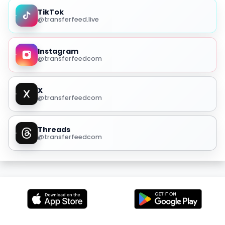
TikTok
@transferfeed.live
Instagram
@transferfeedcom
X
@transferfeedcom
Threads
@transferfeedcom