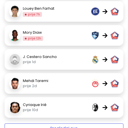
Louey Ben Farhat
→
prije 7h
Mory Diaw
→
prije 12h
J. Cestero Sancho
→
prije 1d
Mehdi Taremi
→
prije 2d
Cyriaque Irié
→
prije 10d