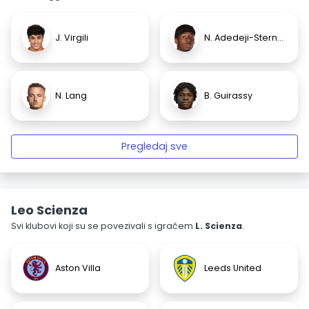
J. Virgili
N. Adedeji-Sternberg
N. Lang
B. Guirassy
Pregledaj sve
Leo Scienza
Svi klubovi koji su se povezivali s igračem
L. Scienza
.
Aston Villa
Leeds United