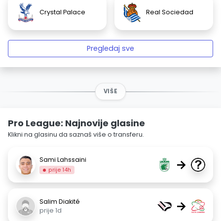
Crystal Palace
Real Sociedad
Pregledaj sve
VIŠE
Pro League: Najnovije glasine
Klikni na glasinu da saznaš više o transferu.
Sami Lahssaini
→
prije 14h
Salim Diakité
→
prije 1d