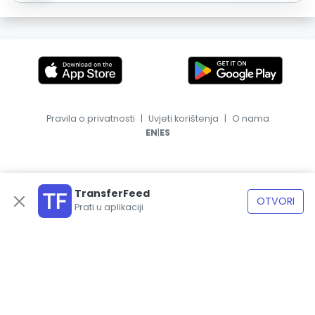
Pravila o privatnosti
|
Uvjeti korištenja
|
O nama
|
EN
ES
TransferFeed
OTVORI
Prati u aplikaciji
© 2026, TransferFeed.