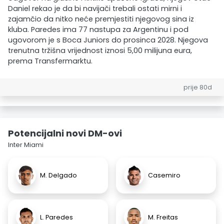
Daniel rekao je da bi navijači trebali ostati mirni i
zajamčio da nitko neće premjestiti njegovog sina iz
kluba. Paredes ima 77 nastupa za Argentinu i pod
ugovorom je s Boca Juniors do prosinca 2028. Njegova
trenutna tržišna vrijednost iznosi 5,00 milijuna eura,
prema Transfermarktu.
prije 80d
Potencijalni novi DM-ovi
Inter Miami
M. Delgado
Casemiro
L. Paredes
M. Freitas