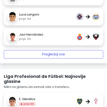
Luca Langoni
→
prije 3d
Javi Hernández
→
prije 3d
Pregledaj sve
Liga Profesional de Fútbol: Najnovije
glasine
Klikni na glasinu da saznaš više o transferu.
E. Zeballos
→
prije 8h