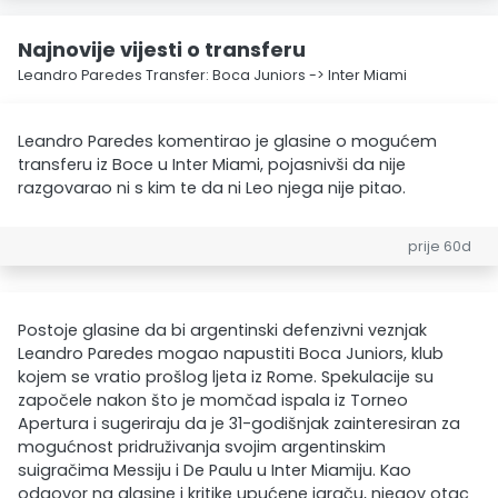
Najnovije vijesti o transferu
Leandro Paredes Transfer: Boca Juniors -> Inter Miami
Leandro Paredes komentirao je glasine o mogućem
transferu iz Boce u Inter Miami, pojasnivši da nije
razgovarao ni s kim te da ni Leo njega nije pitao.
prije 60d
Postoje glasine da bi argentinski defenzivni veznjak
Leandro Paredes mogao napustiti Boca Juniors, klub
kojem se vratio prošlog ljeta iz Rome. Spekulacije su
započele nakon što je momčad ispala iz Torneo
Apertura i sugeriraju da je 31-godišnjak zainteresiran za
mogućnost pridruživanja svojim argentinskim
suigračima Messiju i De Paulu u Inter Miamiju. Kao
odgovor na glasine i kritike upućene igraču, njegov otac