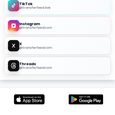
TikTok
@transferfeed.live
Instagram
@transferfeedcom
X
@transferfeedcom
Threads
@transferfeedcom