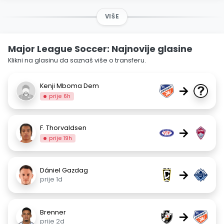
VIŠE
Major League Soccer: Najnovije glasine
Klikni na glasinu da saznaš više o transferu.
Kenji Mboma Dem
→
prije 6h
F. Thorvaldsen
→
prije 19h
Dániel Gazdag
→
prije 1d
Brenner
→
prije 2d