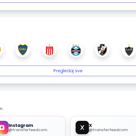
Pregledaj sve
u.
Instagram
X
@transferfeedcom
@transferfeedcom