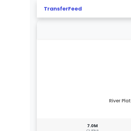
TransferFeed
River Pla
7.0M
CIJENA