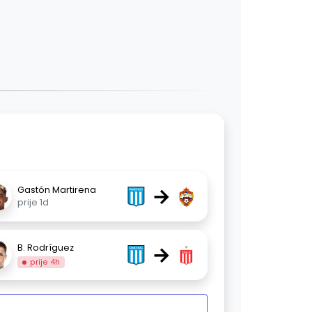
→
Gastón Martirena
prije 1d
→
B. Rodríguez
prije 4h