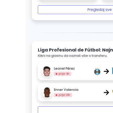
Pregledaj sve
Liga Profesional de Fútbol: Najn
Klikni na glasinu da saznaš više o transferu.
→
Leonel Pérez
prije 4h
→
Enner Valencia
prije 14h