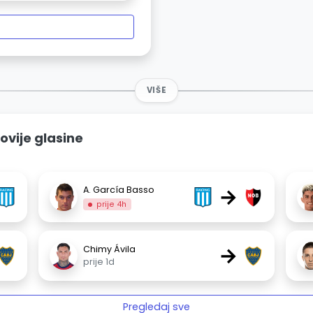
VIŠE
ovije glasine
→
A. García Basso
prije 4h
→
Chimy Ávila
prije 1d
Pregledaj sve