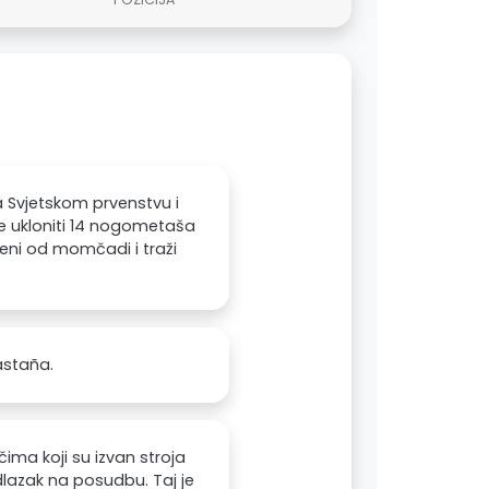
 Svjetskom prvenstvu i
 je ukloniti 14 nogometaša
eni od momčadi i traži
Castaña.
čima koji su izvan stroja
dlazak na posudbu. Taj je