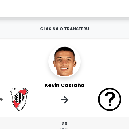
GLASINA O TRANSFERU
Kevin Castaño
→
te
25
DOB