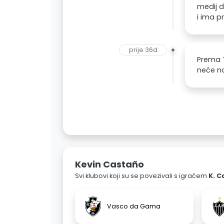
medij d
i ima p
prije 36d
Prema T
neće na
Kevin Castaño
Svi klubovi koji su se povezivali s igračem
K. C
Vasco da Gama