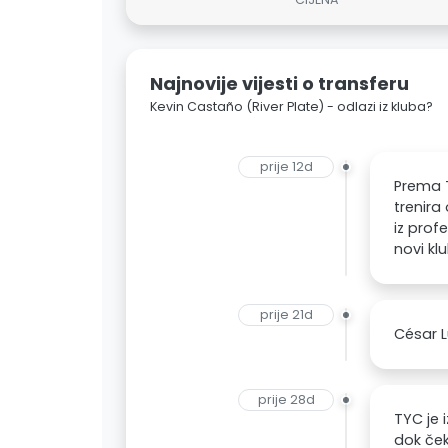
Najnovije vijesti o transferu
Kevin Castaño (River Plate) - odlazi iz kluba?
prije 12d
Prema T
trenira
iz prof
novi klu
prije 21d
César L
prije 28d
TYC je 
dok ček