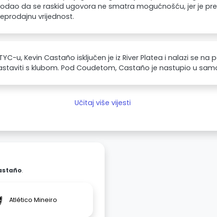
odao da se raskid ugovora ne smatra mogućnošću, jer je pred
reprodajnu vrijednost.
YC-u, Kevin Castaño isključen je iz River Platea i nalazi se na p
staviti s klubom. Pod Coudetom, Castaño je nastupio u samo 
Učitaj više vijesti
astaño
.
Atlético Mineiro