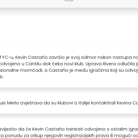
YC-u, Kevin Castaño završio je svoj odmor nakon nastupa na
 odvojeno u Cantilu dok čeka novi klub. Uprava Rivera odlučila
esionalne momčadi, a Castaño je među igračima koji su odvoj
b.
uis Merlo izvještava da su klubovi iz Italije kontaktirali Kevina 
izvijestio da će Kevin Castaño trenirati odvojeno s ostalim igra
a ponudu za otkup njegovih registracijskih prava ili mogući o