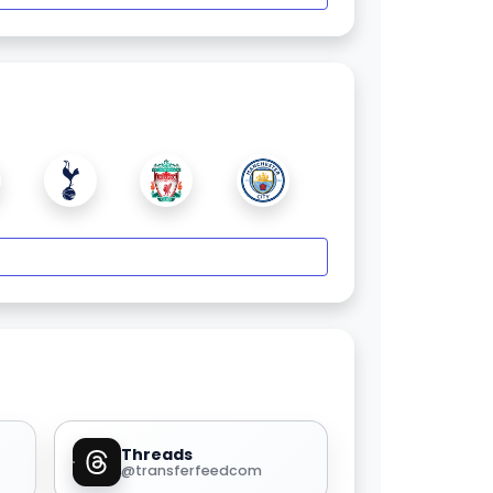
Threads
@transferfeedcom