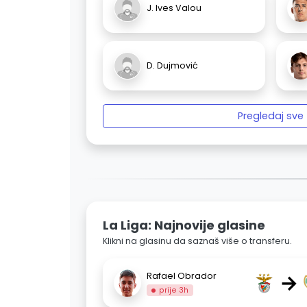
J. Ives Valou
D. Dujmović
Pregledaj sve
La Liga: Najnovije glasine
Klikni na glasinu da saznaš više o transferu.
→
Rafael Obrador
prije 3h