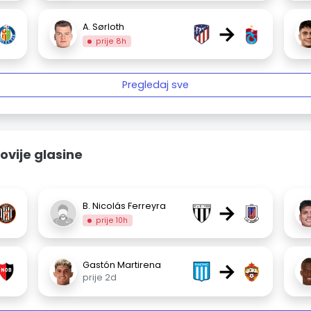
→
A. Sørloth
prije 8h
Pregledaj sve
ovije glasine
→
B. Nicolás Ferreyra
prije 10h
→
Gastón Martirena
prije 2d