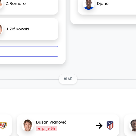
Z. Romero
Djené
J. Ziółkowski
VIŠE
→
Dušan Vlahović
prije 5h