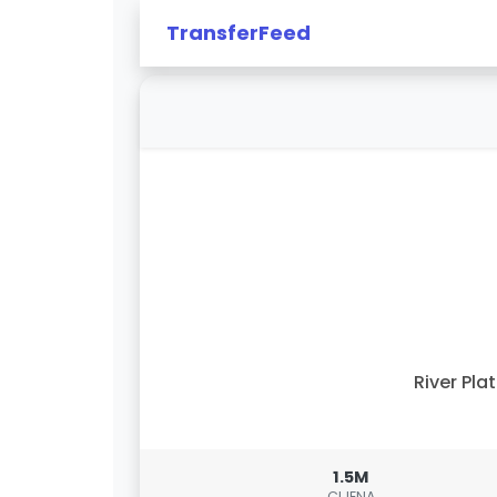
TransferFeed
River Pla
1.5M
CIJENA