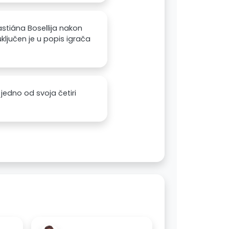
stiána Bosellija nakon
uključen je u popis igrača
jedno od svoja četiri