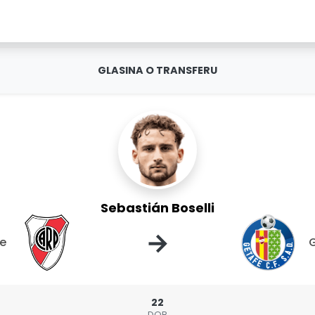
GLASINA O TRANSFERU
Sebastián Boselli
→
te
22
DOB