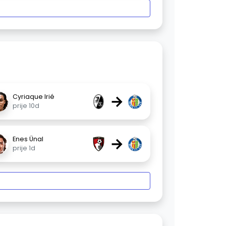
→
Cyriaque Irié
prije 10d
→
Enes Ünal
prije 1d