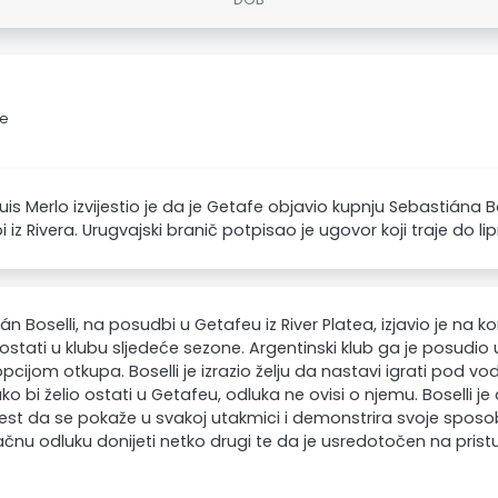
fe
uis Merlo izvijestio je da je Getafe objavio kupnju Sebastiána Bos
 iz Rivera. Urugvajski branič potpisao je ugovor koji traje do li
án Boselli, na posudbi u Getafeu iz River Platea, izjavio je na k
o ostati u klubu sljedeće sezone. Argentinski klub ga je posudi
opcijom otkupa. Boselli je izrazio želju da nastavi igrati pod
iako bi želio ostati u Getafeu, odluka ne ovisi o njemu. Boselli 
est da se pokaže u svakoj utakmici i demonstrira svoje sposo
čnu odluku donijeti netko drugi te da je usredotočen na prist