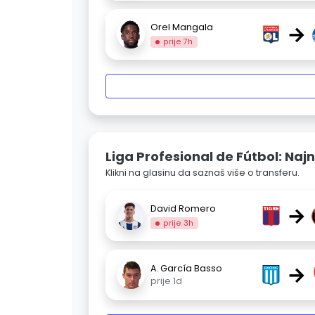
→
Orel Mangala
prije 7h
Liga Profesional de Fútbol: Najn
Klikni na glasinu da saznaš više o transferu.
→
David Romero
prije 3h
→
A. García Basso
prije 1d