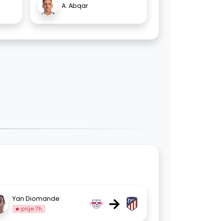
A. Abqar
→
Yan Diomande
prije 7h