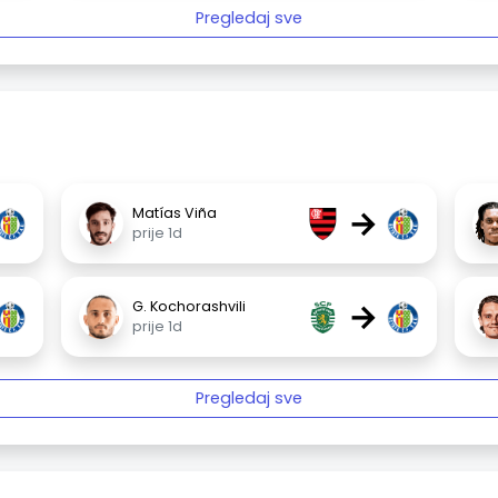
Pregledaj sve
→
Matías Viña
prije 1d
→
G. Kochorashvili
prije 1d
Pregledaj sve