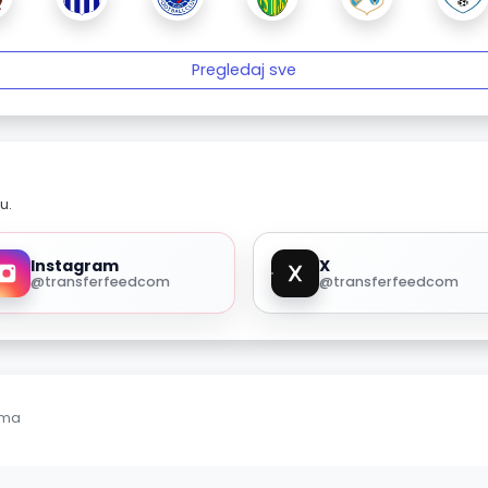
Pregledaj sve
u.
Instagram
X
@transferfeedcom
@transferfeedcom
ama