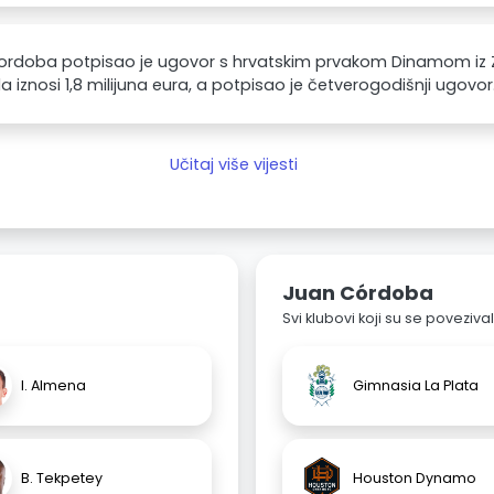
ordoba potpisao je ugovor s hrvatskim prvakom Dinamom iz 
 iznosi 1,8 milijuna eura, a potpisao je četverogodišnji ugovor
Učitaj više vijesti
Juan Córdoba
Svi klubovi koji su se poveziv
I. Almena
Gimnasia La Plata
B. Tekpetey
Houston Dynamo