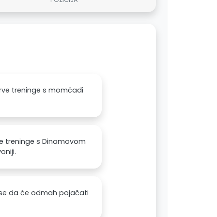
 prve treninge s momčadi
rve treninge s Dinamovom
niji.
e se da će odmah pojačati