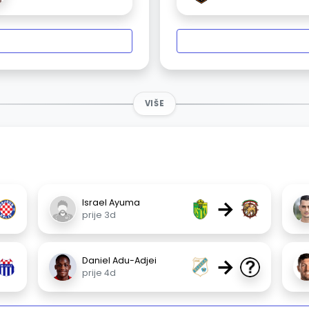
VIŠE
→
Israel Ayuma
prije 3d
→
Daniel Adu-Adjei
prije 4d