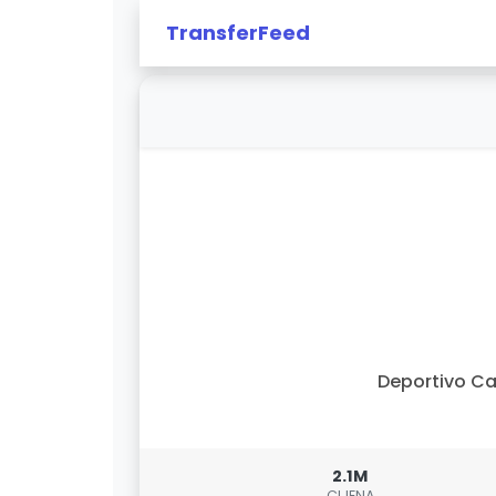
TransferFeed
Deportivo Ca
2.1M
CIJENA