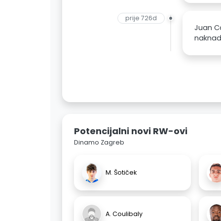
prije 726d
Juan C
naknada
Potencijalni novi RW-ovi
Dinamo Zagreb
M. Šotiček
A. Coulibaly