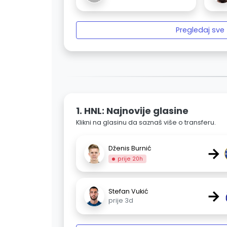
Pregledaj sve
1. HNL: Najnovije glasine
Klikni na glasinu da saznaš više o transferu.
→
Dženis Burnić
prije 20h
→
Stefan Vukić
prije 3d