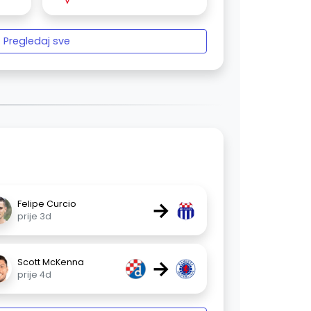
Pregledaj sve
→
Felipe Curcio
prije 3d
→
Scott McKenna
prije 4d