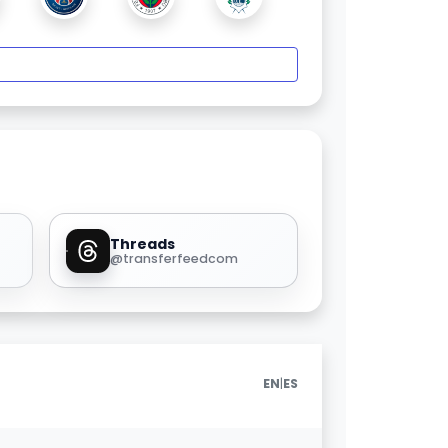
Threads
@transferfeedcom
|
EN
ES