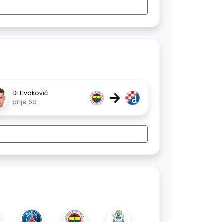
→
D. Livaković
prije 6d