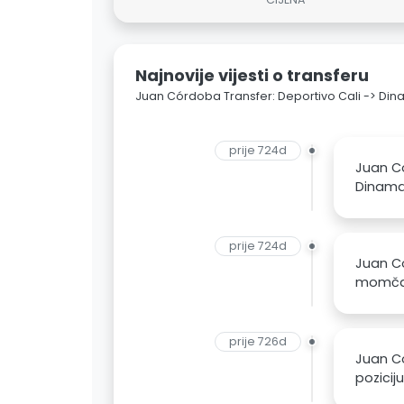
Najnovije vijesti o transferu
Juan Córdoba Transfer: Deportivo Cali -> Di
prije 724d
Juan Co
Dinama.
prije 724d
Juan Co
momčadi
prije 726d
Juan Co
pozicij