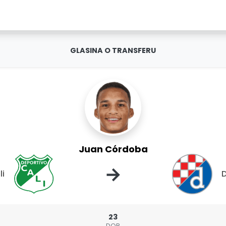
GLASINA O TRANSFERU
Juan Córdoba
→
li
23
DOB