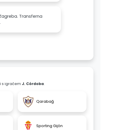
Zagreba. Transferna
.
ali s igračem
J. Córdoba
.
Qarabağ
Sporting Gijón