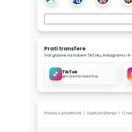
Prati transfere
Vidi glasine na našem TikToku, Instagramu i X-
TikTok
@transferfeed.live
Pravila o privatnosti
|
Uvjeti korištenja
|
O n