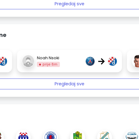
Pregledaj sve
ine
→
Noah Nsoki
prije 8m
Pregledaj sve