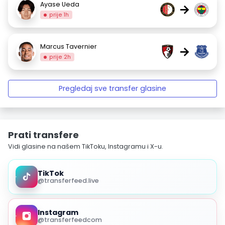
Ayase Ueda
→
prije 1h
Marcus Tavernier
→
prije 2h
Pregledaj sve transfer glasine
Prati transfere
Vidi glasine na našem TikToku, Instagramu i X-u.
TikTok
@transferfeed.live
Instagram
@transferfeedcom