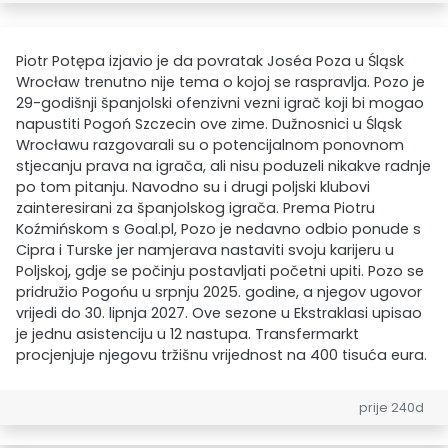
Piotr Potępa izjavio je da povratak Joséa Poza u Śląsk
Wrocław trenutno nije tema o kojoj se raspravlja. Pozo je
29-godišnji španjolski ofenzivni vezni igrač koji bi mogao
napustiti Pogoń Szczecin ove zime. Dužnosnici u Śląsk
Wrocławu razgovarali su o potencijalnom ponovnom
stjecanju prava na igrača, ali nisu poduzeli nikakve radnje
po tom pitanju. Navodno su i drugi poljski klubovi
zainteresirani za španjolskog igrača. Prema Piotru
Koźmińskom s Goal.pl, Pozo je nedavno odbio ponude s
Cipra i Turske jer namjerava nastaviti svoju karijeru u
Poljskoj, gdje se počinju postavljati početni upiti. Pozo se
pridružio Pogońu u srpnju 2025. godine, a njegov ugovor
vrijedi do 30. lipnja 2027. Ove sezone u Ekstraklasi upisao
je jednu asistenciju u 12 nastupa. Transfermarkt
procjenjuje njegovu tržišnu vrijednost na 400 tisuća eura.
prije 240d