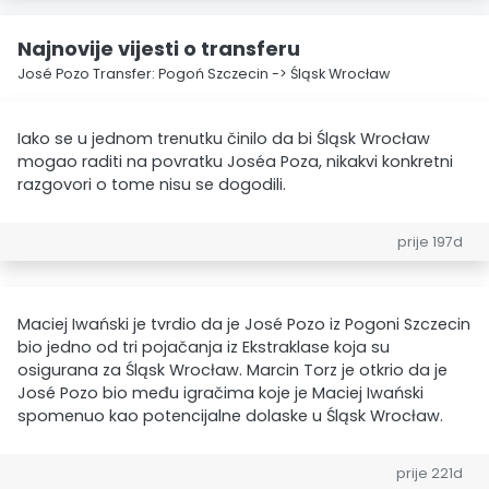
Najnovije vijesti o transferu
José Pozo Transfer: Pogoń Szczecin -> Śląsk Wrocław
Iako se u jednom trenutku činilo da bi Śląsk Wrocław
mogao raditi na povratku Joséa Poza, nikakvi konkretni
razgovori o tome nisu se dogodili.
prije 197d
Maciej Iwański je tvrdio da je José Pozo iz Pogoni Szczecin
bio jedno od tri pojačanja iz Ekstraklase koja su
osigurana za Śląsk Wrocław. Marcin Torz je otkrio da je
José Pozo bio među igračima koje je Maciej Iwański
spomenuo kao potencijalne dolaske u Śląsk Wrocław.
prije 221d