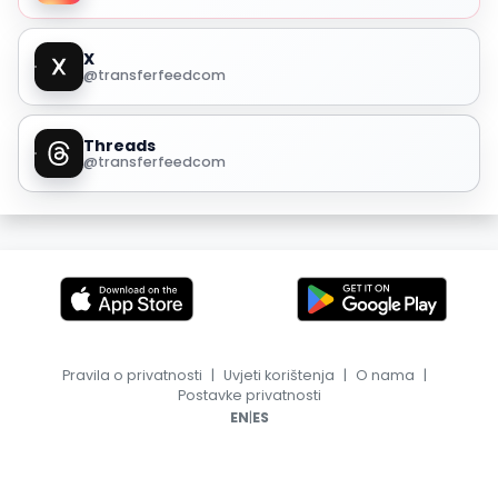
X
@transferfeedcom
Threads
@transferfeedcom
Pravila o privatnosti
|
Uvjeti korištenja
|
O nama
|
Postavke privatnosti
|
EN
ES