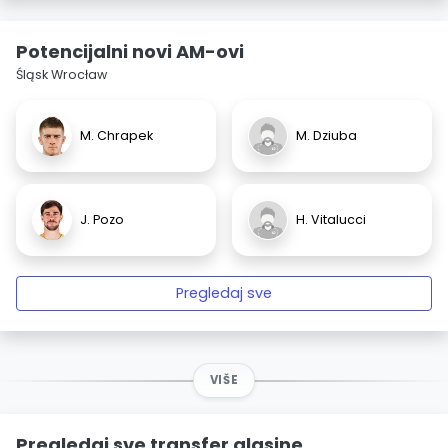
Potencijalni novi AM-ovi
Śląsk Wrocław
M. Chrapek
M. Dziuba
J. Pozo
H. Vitalucci
Pregledaj sve
VIŠE
Pregledaj sve transfer glasine