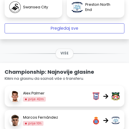
Preston North
Swansea City
End
Pregledaj sve
VIŠE
Championship: Najnovije glasine
Klikni na glasinu da saznaš više o transferu.
Alex Palmer
→
prije 42m
Marcos Fernández
→
prije 10h