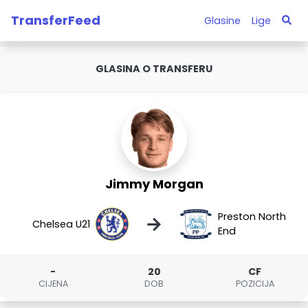
TransferFeed
Glasine
Lige
GLASINA O TRANSFERU
Jimmy Morgan
Preston North
→
Chelsea U21
End
-
20
CF
CIJENA
DOB
POZICIJA