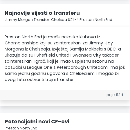
Najnovije vijesti o transferu
Jimmy Morgan Transfer: Chelsea U21 -> Preston North End
Preston North End je među nekoliko klubova iz
Championshipa koji su zainteresirani za Jimmy-Jay
Morgana iz Chelseaja. Izvještaj Samija Mokbela s BBC-a
ukazuje da su i Sheffield United i Swansea City također
zainteresirani. Igrač, koji je imao uspješnu sezonu na
posudbi u League One s Peterborough Unitedom, ima još
samo jednu godinu ugovora s Chelseajem i mogao bi
ovog ljeta ostvariti trajni transfer.
prije 112d
Potencijalni novi CF-ovi
Preston North End