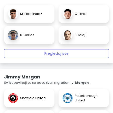
M. Fernández
G. Hirst
K. Carlos
L. Tolaj
Pregledaj sve
Jimmy Morgan
Svi klubovi koji su se povezivali s igračem
J. Morgan
.
Peterborough
Sheffield United
United