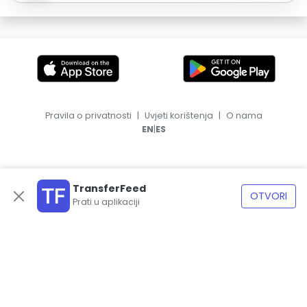
Pravila o privatnosti
|
Uvjeti korištenja
|
O nama
|
EN
ES
TransferFeed
OTVORI
Prati u aplikaciji
© 2026, TransferFeed.