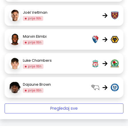
Joël Veltman
→
prije 16h
Marvin Elimbi
→
prije 18h
Luke Chambers
→
prije 18h
Dajaune Brown
→
prije 18h
Pregledaj sve