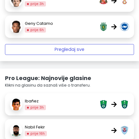
→
prije 3h
Geny Catamo
→
prije 6h
Pregledaj sve
Pro League: Najnovije glasine
Klikni na glasinu da saznaš više o transferu.
Ibañez
→
prije 3h
Nabil Fekir
→
prije 16h