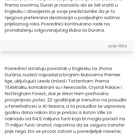
Prema izvorima, Duran je naznačio da se želi vratiti u
Englesku i obavijestio je svoje predstavnike da je to
njegova preferirana destinacija u posljednjim satima
prijelaznog roka. Posrednici kontinuirano rade na
pronalaženju odgovarajućeg kluba za Durana.
prije 185d
Posrednici istražuju povratak u Englesku za Jhona
Durána, nudeći napadača brojnim klubovima Premier
lige, uključujući Leeds United i Tottenham. Prema
TEAMtalku, kontaktirani su i Newcastle, Crystal Palace i
Nottingham Forest, dok je West Ham prethodno
procjenjivao potez. 22-godišnjak je trenutno na posudbi
u Fenerbahceu iz Al-Nassra, a ta posudba se usporava,
godinu dana nakon što je prešao iz Aston Ville za
naknadu od 64,5 milijuna funti koja bi mogla porasti na
71 milijun funti. Unatoč naporima da se osigura transfer
prije nego što se prozor zatvori u ponedjeljak navečer,