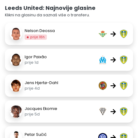
Leeds United: Najnovije glasine
Klikni na glasinu da saznaš više o transferu.
Nelson Deossa
→
prije 18h
Igor Paixão
→
prije 1d
Jens Hjertø-Dahl
→
prije 4d
Jacques Ekomie
→
prije 5d
Petar Sučić
→