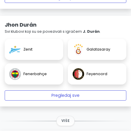
Jhon Durán
Svi klubovi koji su se povezivali s igračem
J. Durán
.
Zenit
Galatasaray
Fenerbahçe
Feyenoord
Pregledaj sve
VIŠE