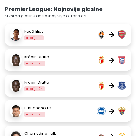
Premier League: Najnovije glasine
Klikni na glasinu da saznaš više o transferu.
Kauã Elias
→
prije 1h
Krépin Diatta
→
prije 2h
Krépin Diatta
→
prije 2h
F. Buonanotte
→
prije 2h
Chemsdine Talbi