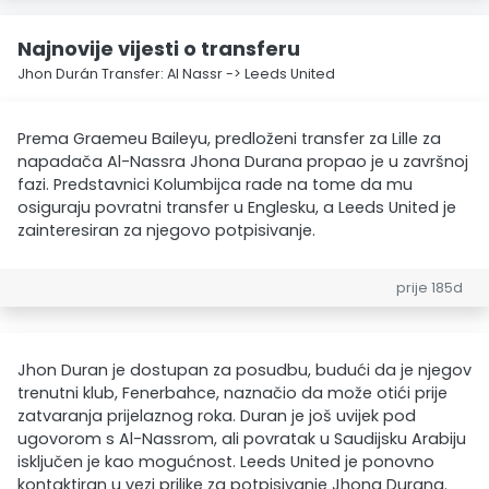
Najnovije vijesti o transferu
Jhon Durán Transfer: Al Nassr -> Leeds United
Prema Graemeu Baileyu, predloženi transfer za Lille za
napadača Al-Nassra Jhona Durana propao je u završnoj
fazi. Predstavnici Kolumbijca rade na tome da mu
osiguraju povratni transfer u Englesku, a Leeds United je
zainteresiran za njegovo potpisivanje.
prije 185d
Jhon Duran je dostupan za posudbu, budući da je njegov
trenutni klub, Fenerbahce, naznačio da može otići prije
zatvaranja prijelaznog roka. Duran je još uvijek pod
ugovorom s Al-Nassrom, ali povratak u Saudijsku Arabiju
isključen je kao mogućnost. Leeds United je ponovno
kontaktiran u vezi prilike za potpisivanje Jhona Durana.