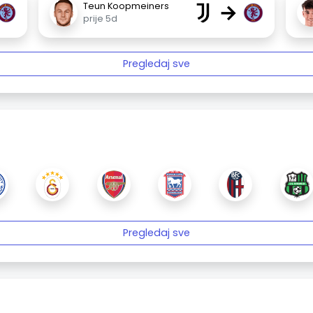
→
Teun Koopmeiners
prije 5d
Pregledaj sve
Pregledaj sve