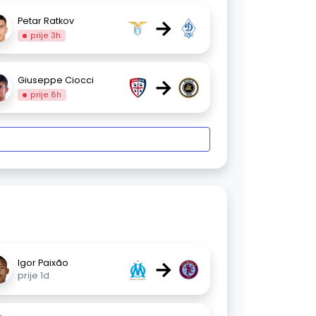
→
Petar Ratkov
prije 3h
→
Giuseppe Ciocci
prije 8h
→
Igor Paixão
prije 1d