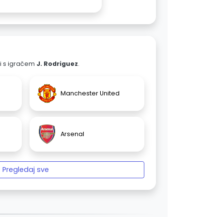
ali s igračem
J. Rodriguez
.
Manchester United
Arsenal
Pregledaj sve