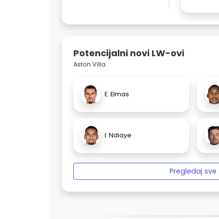
Potencijalni novi LW-ovi
Aston Villa
E. Elmas
I. Ndiaye
Pregledaj sve