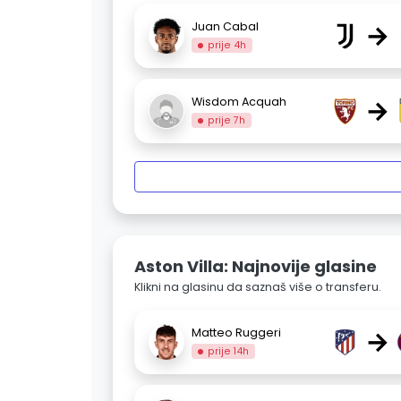
→
Juan Cabal
prije 4h
→
Wisdom Acquah
prije 7h
Aston Villa: Najnovije glasine
Klikni na glasinu da saznaš više o transferu.
→
Matteo Ruggeri
prije 14h