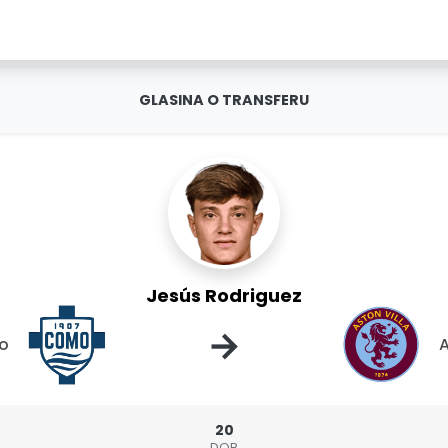
GLASINA O TRANSFERU
Jesús Rodriguez
→
o
A
20
DOB