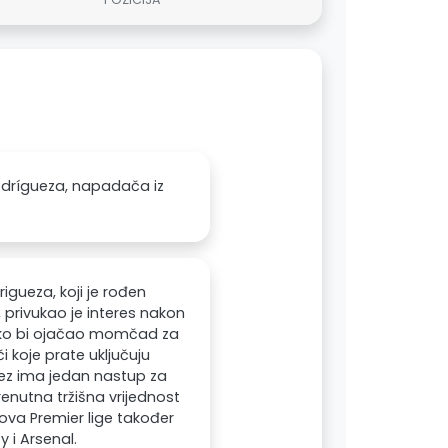
odrígueza, napadača iz
igueza, koji je rođen
, privukao je interes nakon
 kako bi ojačao momčad za
i koje prate uključuju
guez ima jedan nastup za
enutna tržišna vrijednost
bova Premier lige također
 i Arsenal.