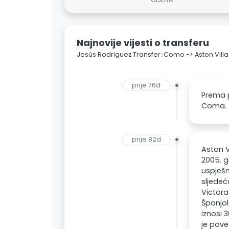
Najnovije vijesti o transferu
Jesús Rodriguez Transfer: Como -> Aston Villa
prije 76d
Prema p
Coma.
prije 82d
Aston V
2005. g
uspješn
sljedeć
Victora
Španjol
iznosi 
je pove