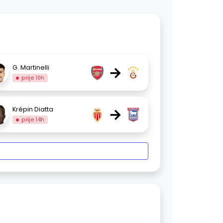
→
G. Martinelli
prije 10h
→
Krépin Diatta
prije 14h