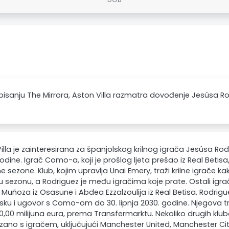
isanju The Mirrora, Aston Villa razmatra dovođenje Jesúsa R
illa je zainteresirana za španjolskog krilnog igrača Jesúsa Rodr
odine. Igrač Como-a, koji je prošlog ljeta prešao iz Real Betisa
e sezone. Klub, kojim upravlja Unai Emery, traži krilne igrače
u sezonu, a Rodriguez je među igračima koje prate. Ostali igrač
 Muñoza iz Osasune i Abdea Ezzalzoulija iz Real Betisa. Rodri
sku i ugovor s Como-om do 30. lipnja 2030. godine. Njegova tr
30,00 milijuna eura, prema Transfermarktu. Nekoliko drugih klu
zano s igračem, uključujući Manchester United, Manchester City