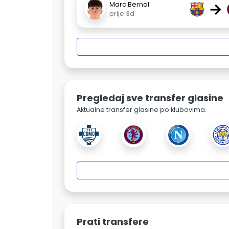
→
Marc Bernal
prije 3d
Pregledaj sve transfer glasine
Aktualne transfer glasine po klubovima.
Prati transfere