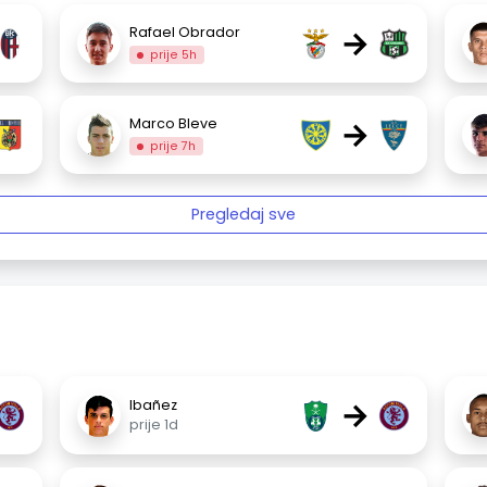
→
Rafael Obrador
prije 5h
→
Marco Bleve
prije 7h
Pregledaj sve
→
Ibañez
prije 1d