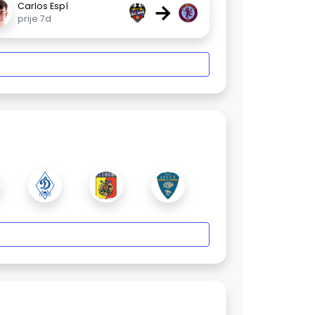
→
Carlos Espí
prije 7d