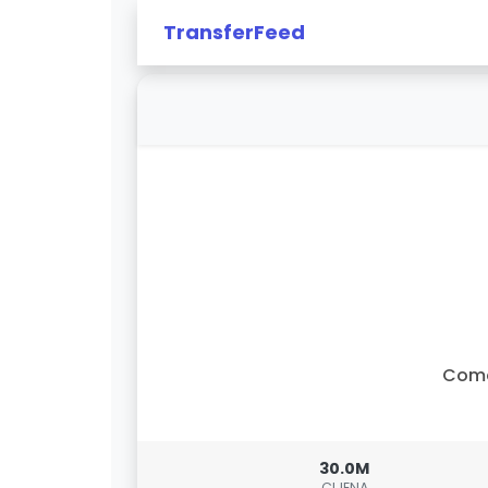
TransferFeed
Com
30.0M
CIJENA