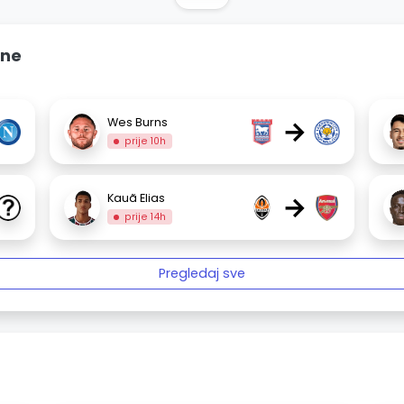
ine
→
Wes Burns
prije 10h
→
Kauã Elias
prije 14h
Pregledaj sve