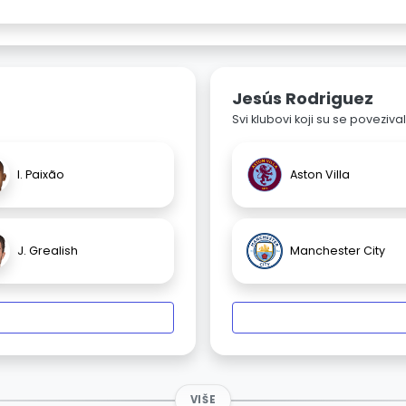
Jesús Rodriguez
Svi klubovi koji su se poveziv
I. Paixão
Aston Villa
J. Grealish
Manchester City
VIŠE