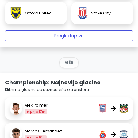
Oxford United
Stoke City
Pregledaj sve
VIŠE
Championship: Najnovije glasine
Klikni na glasinu da saznaš više o transferu.
Alex Palmer
→
prije 17m
Marcos Fernández
→
prije 10h