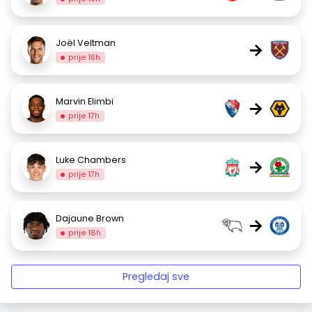
Joël Veltman
→
prije 16h
Marvin Elimbi
→
prije 17h
Luke Chambers
→
prije 17h
Dajaune Brown
→
prije 18h
Pregledaj sve