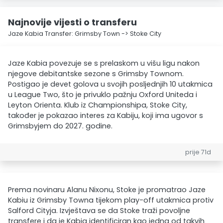
Najnovije vijesti o transferu
Jaze Kabia Transfer: Grimsby Town -> Stoke City
Jaze Kabia povezuje se s prelaskom u višu ligu nakon
njegove debitantske sezone s Grimsby Townom.
Postigao je devet golova u svojih posljednjih 10 utakmica
u League Two, što je privuklo pažnju Oxford Uniteda i
Leyton Orienta. Klub iz Championshipa, Stoke City,
također je pokazao interes za Kabiju, koji ima ugovor s
Grimsbyjem do 2027. godine.
prije 71d
Prema novinaru Alanu Nixonu, Stoke je promatrao Jaze
Kabiu iz Grimsby Towna tijekom play-off utakmica protiv
Salford Cityja. Izvještava se da Stoke traži povoljne
transfere i da je Kabia identificiran kao jedna od takvih