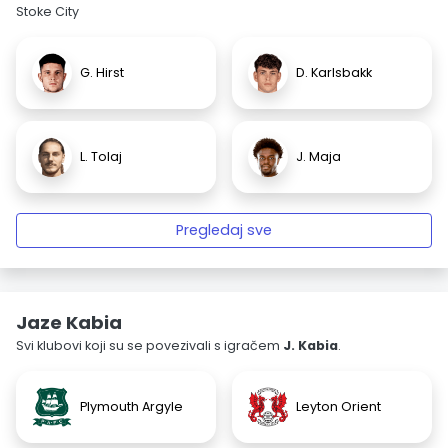
Stoke City
G. Hirst
D. Karlsbakk
L. Tolaj
J. Maja
Pregledaj sve
Jaze Kabia
Svi klubovi koji su se povezivali s igračem
J. Kabia
.
Plymouth Argyle
Leyton Orient