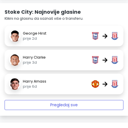
Stoke City: Najnovije glasine
Klikni na glasinu da saznaš više o transferu.
George Hirst
→
prije 2d
Harry Clarke
→
prije 3d
Harry Amass
→
prije 6d
Pregledaj sve