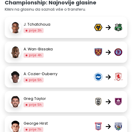
Championship: Najnovije glasine
Klikni na glasinu da saznaš više o transferu.
J. Tchatchoua
→
prije 3h
A. Wan-Bissaka
→
prije 4h
A. Cozier-Duberry
→
prije 5h
Greg Taylor
→
prije 5h
George Hirst
→
prije 7h