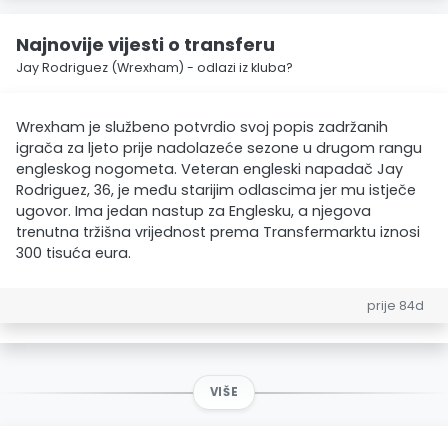
Najnovije vijesti o transferu
Jay Rodriguez (Wrexham) - odlazi iz kluba?
Wrexham je službeno potvrdio svoj popis zadržanih
igrača za ljeto prije nadolazeće sezone u drugom rangu
engleskog nogometa. Veteran engleski napadač Jay
Rodriguez, 36, je među starijim odlascima jer mu istječe
ugovor. Ima jedan nastup za Englesku, a njegova
trenutna tržišna vrijednost prema Transfermarktu iznosi
300 tisuća eura.
prije 84d
VIŠE