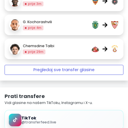
→
prije 3m
G. Kochorashvili
→
prije 4m
Chemsdine Talbi
→
prije 29m
Pregledaj sve transfer glasine
Prati transfere
Vidi glasine na našem TikToku, Instagramu i X-u.
TikTok
@transferfeed.live