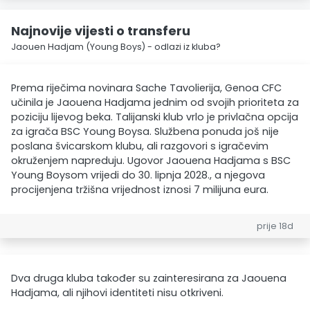
Najnovije vijesti o transferu
Jaouen Hadjam (Young Boys) - odlazi iz kluba?
Prema riječima novinara Sache Tavolierija, Genoa CFC
učinila je Jaouena Hadjama jednim od svojih prioriteta za
poziciju lijevog beka. Talijanski klub vrlo je privlačna opcija
za igrača BSC Young Boysa. Službena ponuda još nije
poslana švicarskom klubu, ali razgovori s igračevim
okruženjem napreduju. Ugovor Jaouena Hadjama s BSC
Young Boysom vrijedi do 30. lipnja 2028., a njegova
procijenjena tržišna vrijednost iznosi 7 milijuna eura.
prije 18d
Dva druga kluba također su zainteresirana za Jaouena
Hadjama, ali njihovi identiteti nisu otkriveni.