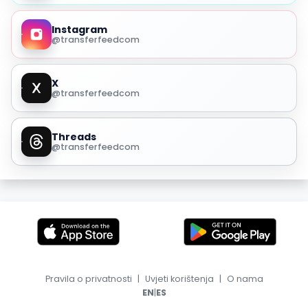
Instagram
@transferfeedcom
X
@transferfeedcom
Threads
@transferfeedcom
Pravila o privatnosti
|
Uvjeti korištenja
|
O nama
|
EN
ES