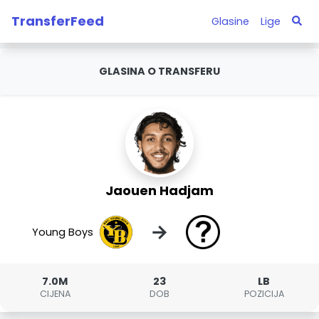
TransferFeed
Glasine
Lige
GLASINA O TRANSFERU
Jaouen Hadjam
→
Young Boys
7.0M
23
LB
CIJENA
DOB
POZICIJA