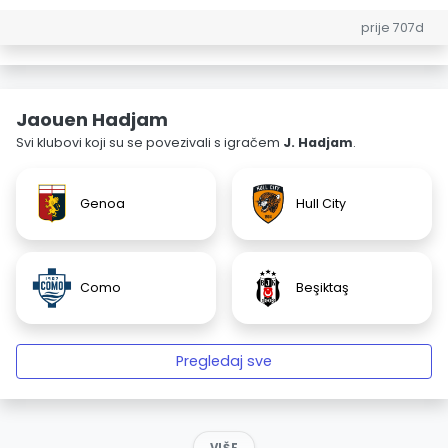
prije 707d
Jaouen Hadjam
Svi klubovi koji su se povezivali s igračem
J. Hadjam
.
Genoa
Hull City
Como
Beşiktaş
Pregledaj sve