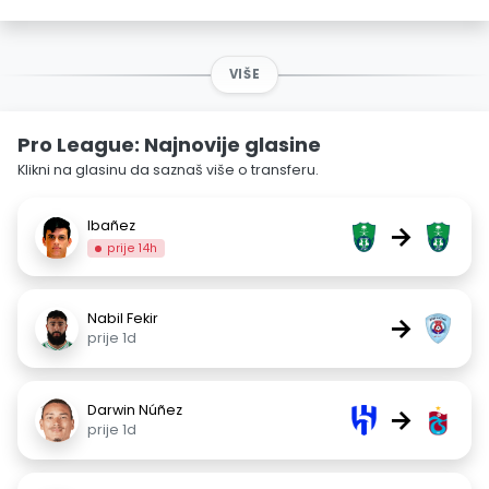
VIŠE
Pro League: Najnovije glasine
Klikni na glasinu da saznaš više o transferu.
Ibañez
→
prije 14h
Nabil Fekir
→
prije 1d
Darwin Núñez
→
prije 1d