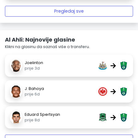
Pregledaj sve
Al Ahli: Najnovije glasine
Klikni na glasinu da saznaš više o transferu.
Joelinton
→
prije 3d
J. Bahoya
→
prije 6d
Eduard Spertsyan
→
prije 8d