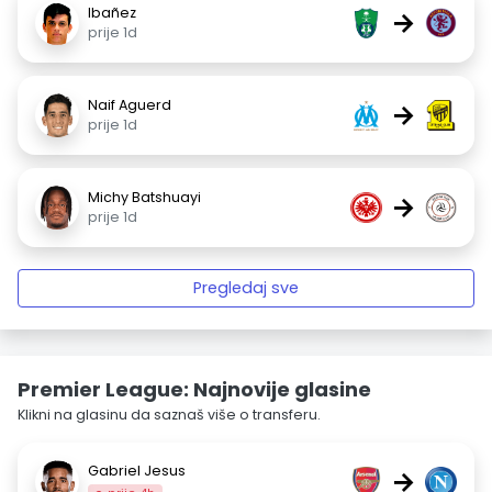
Ibañez
→
prije 1d
Naif Aguerd
→
prije 1d
Michy Batshuayi
→
prije 1d
Pregledaj sve
Premier League: Najnovije glasine
Klikni na glasinu da saznaš više o transferu.
Gabriel Jesus
→