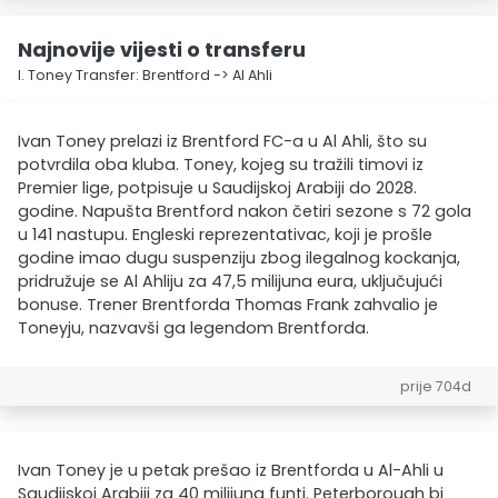
Najnovije vijesti o transferu
I. Toney Transfer: Brentford -> Al Ahli
Ivan Toney prelazi iz Brentford FC-a u Al Ahli, što su
potvrdila oba kluba. Toney, kojeg su tražili timovi iz
Premier lige, potpisuje u Saudijskoj Arabiji do 2028.
godine. Napušta Brentford nakon četiri sezone s 72 gola
u 141 nastupu. Engleski reprezentativac, koji je prošle
godine imao dugu suspenziju zbog ilegalnog kockanja,
pridružuje se Al Ahliju za 47,5 milijuna eura, uključujući
bonuse. Trener Brentforda Thomas Frank zahvalio je
Toneyju, nazvavši ga legendom Brentforda.
prije 704d
Ivan Toney je u petak prešao iz Brentforda u Al-Ahli u
Saudijskoj Arabiji za 40 milijuna funti. Peterborough bi