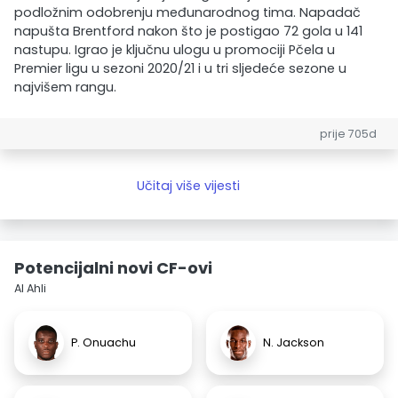
podložnim odobrenju međunarodnog tima. Napadač
napušta Brentford nakon što je postigao 72 gola u 141
nastupu. Igrao je ključnu ulogu u promociji Pčela u
Premier ligu u sezoni 2020/21 i u tri sljedeće sezone u
najvišem rangu.
prije 705d
Učitaj više vijesti
Potencijalni novi CF-ovi
Al Ahli
P. Onuachu
N. Jackson