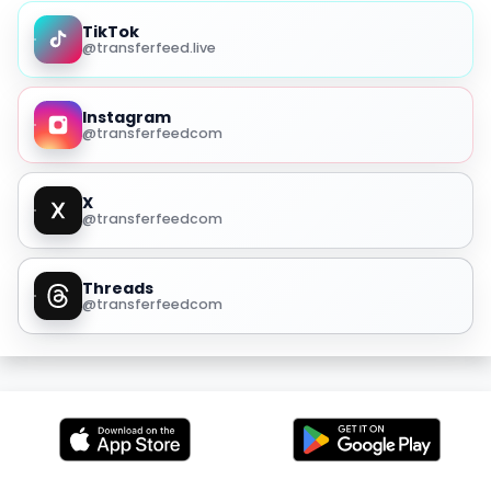
TikTok
@transferfeed.live
Instagram
@transferfeedcom
X
@transferfeedcom
Threads
@transferfeedcom