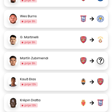
prije 4h
Wes Burns
→
prije 9h
G. Martinelli
→
prije 9h
Martín Zubimendi
→
prije 9h
Kauã Elias
→
prije 13h
Krépin Diatta
→
prije 13h