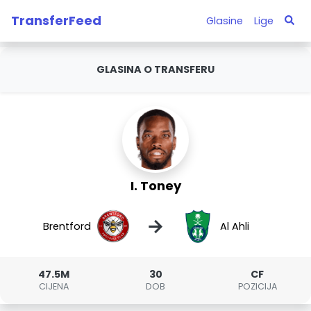
TransferFeed
Glasine
Lige
GLASINA O TRANSFERU
I. Toney
→
Brentford
Al Ahli
47.5M
30
CF
CIJENA
DOB
POZICIJA