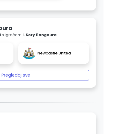
oura
ali s igračem
I. Sory Bangoura
.
Newcastle United
Pregledaj sve