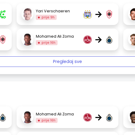
→
Yari Verschaeren
prije 9h
→
Mohamed Ali Zoma
prije 16h
Pregledaj sve
→
Mohamed Ali Zoma
prije 16h