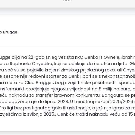
ub Brugge
ugge cilja na 22-godišnjeg vezista KRC Genka iz Gvineje, Ibra
 za Raphaela Onyediku, koji se očekuje da će otići na ljeto.
ru već su se pojavile krajem zimskog prijelaznog roka, ali Onye
e sezone nije redovni starter za Genk i bori se s nekonstantn
a meta za Club Brugge zbog svoje fizičke prisutnosti i sposob
nsfermarkt procjenjuje njegovu vrijednost na 8 milijuna eura,
 veću naknadu za transfer izravnom konkurentu. Bangoura se pr
 pod ugovorom je do lipnja 2028. U trenutnoj sezoni 2025/2026
Pro ligi bez postignutog gola ili asistencije, a još nije igrao za 
zvješćima iz svibnja 2025., Genk će tražiti naknadu veću od 15 