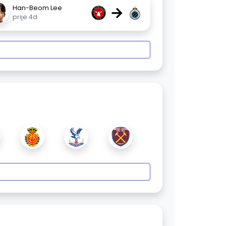
→
Han-Beom Lee
prije 4d