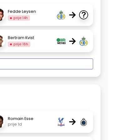
→
Fedde Leysen
prije 14h
→
Bertram Kvist
prije 18h
→
Romain Esse
prije 1d