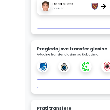
→
Freddie Potts
prije 3d
Pregledaj sve transfer glasine
Aktualne transfer glasine po klubovima.
Prati transfere