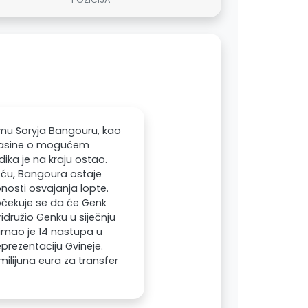
himu Soryja Bangouru, kao
 Glasine o mogućem
dika je na kraju ostao.
ošću, Bangoura ostaje
nosti osvajanja lopte.
 očekuje se da će Genk
idružio Genku u siječnju
 imao je 14 nastupa u
reprezentaciju Gvineje.
milijuna eura za transfer