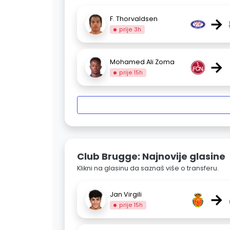
→
F. Thorvaldsen
prije 3h
→
Mohamed Ali Zoma
prije 15h
Club Brugge: Najnovije glasine
Klikni na glasinu da saznaš više o transferu.
→
Jan Virgili
prije 15h