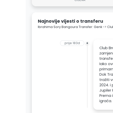
Najnovije vijesti o transferu
Ibrahima Sory Bangoura Transfer: Genk -> Cl
prije 183d
Club Br
zamjenu
transfe
Iako ov
primarn
Dok Tra
tražiti
2024. i
Jupiler 
Prema i
igrača.