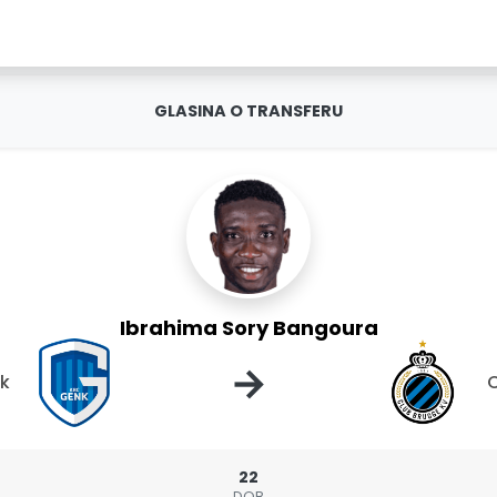
GLASINA O TRANSFERU
Ibrahima Sory Bangoura
→
k
C
22
DOB