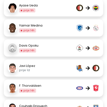
Ayase Ueda
→
prije 9h
Yaimar Medina
→
prije 14h
Davis Opoku
→
prije 14h
Javi López
→
prije 1d
F. Thorvaldsen
→
prije 14h
Couhaib Driouech