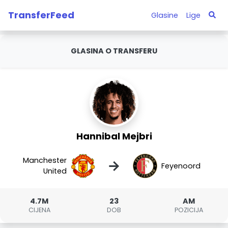
TransferFeed
Glasine
Lige
GLASINA O TRANSFERU
Hannibal Mejbri
Manchester
→
Feyenoord
United
4.7M
23
AM
CIJENA
DOB
POZICIJA