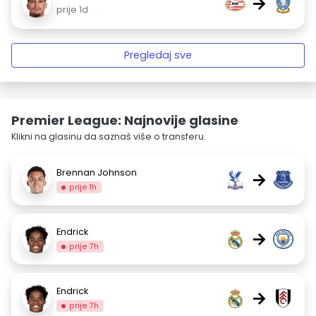
→
prije 1d
Pregledaj sve
Premier League: Najnovije glasine
Klikni na glasinu da saznaš više o transferu.
Brennan Johnson
→
prije 1h
Endrick
→
prije 7h
Endrick
→
prije 7h