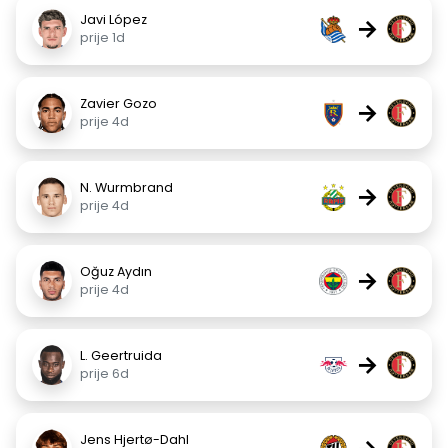
Javi López
→
prije 1d
Zavier Gozo
→
prije 4d
N. Wurmbrand
→
prije 4d
Oğuz Aydın
→
prije 4d
L. Geertruida
→
prije 6d
Jens Hjertø-Dahl