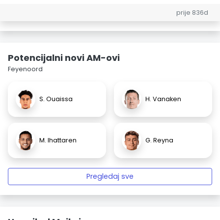
prije 836d
Potencijalni novi AM-ovi
Feyenoord
S. Ouaissa
H. Vanaken
M. Ihattaren
G. Reyna
Pregledaj sve