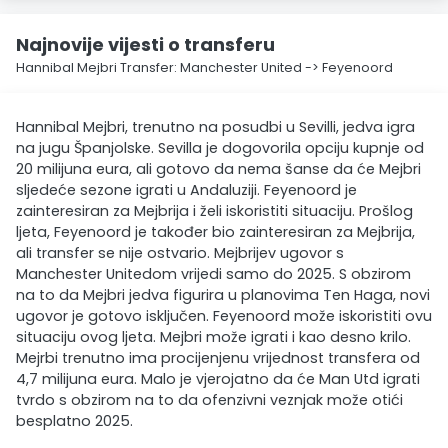
Najnovije vijesti o transferu
Hannibal Mejbri Transfer: Manchester United -> Feyenoord
Hannibal Mejbri, trenutno na posudbi u Sevilli, jedva igra
na jugu Španjolske. Sevilla je dogovorila opciju kupnje od
20 milijuna eura, ali gotovo da nema šanse da će Mejbri
sljedeće sezone igrati u Andaluziji. Feyenoord je
zainteresiran za Mejbrija i želi iskoristiti situaciju. Prošlog
ljeta, Feyenoord je također bio zainteresiran za Mejbrija,
ali transfer se nije ostvario. Mejbrijev ugovor s
Manchester Unitedom vrijedi samo do 2025. S obzirom
na to da Mejbri jedva figurira u planovima Ten Haga, novi
ugovor je gotovo isključen. Feyenoord može iskoristiti ovu
situaciju ovog ljeta. Mejbri može igrati i kao desno krilo.
Mejrbi trenutno ima procijenjenu vrijednost transfera od
4,7 milijuna eura. Malo je vjerojatno da će Man Utd igrati
tvrdo s obzirom na to da ofenzivni veznjak može otići
besplatno 2025.