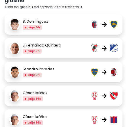
glasine
Klikni na glasinu da saznaš više o transferu.
B. Domínguez
→
prije 5h
J. Fernando Quintero
→
prije 7h
Leandro Paredes
→
prije 7h
César Ibáñez
→
prije 14h
César Ibáñez
→
prije 14h