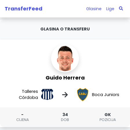
TransferFeed
Glasine
Lige
GLASINA O TRANSFERU
Guido Herrera
Talleres
→
Boca Juniors
Córdoba
-
34
GK
CIJENA
DOB
POZICIJA