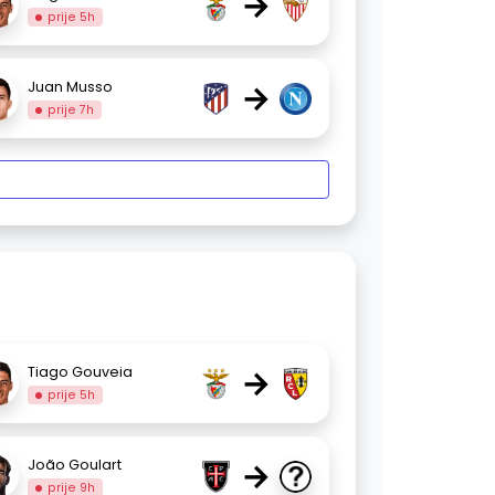
→
prije 5h
→
Juan Musso
prije 7h
→
Tiago Gouveia
prije 5h
→
João Goulart
prije 9h