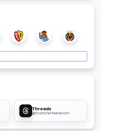
Threads
@transferfeedcom