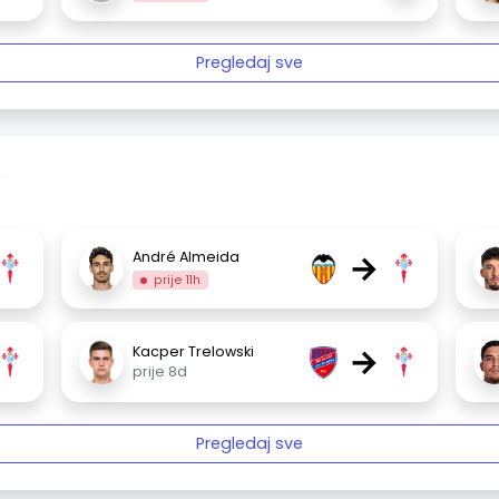
Pregledaj sve
e
→
André Almeida
prije 11h
→
Kacper Trelowski
prije 8d
Pregledaj sve