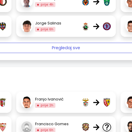
→
prije 4h
→
Jorge Salinas
prije 6h
Pregledaj sve
→
Franjo Ivanović
prije 2h
→
Francisco Gomes
prije 6h