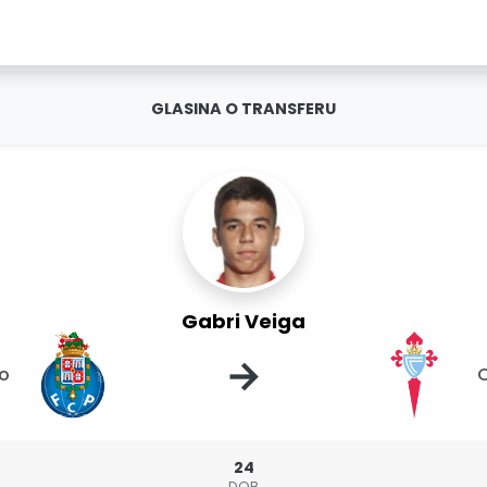
GLASINA O TRANSFERU
Gabri Veiga
→
to
C
24
DOB