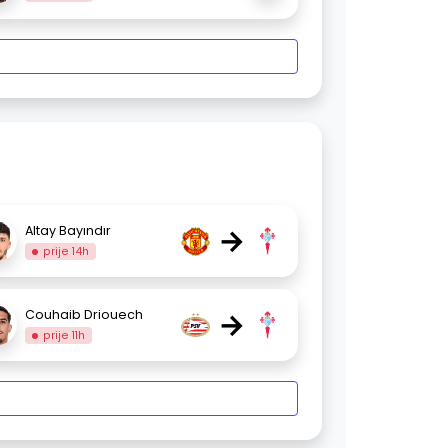
→
Altay Bayındır
prije 14h
→
Couhaib Driouech
prije 11h