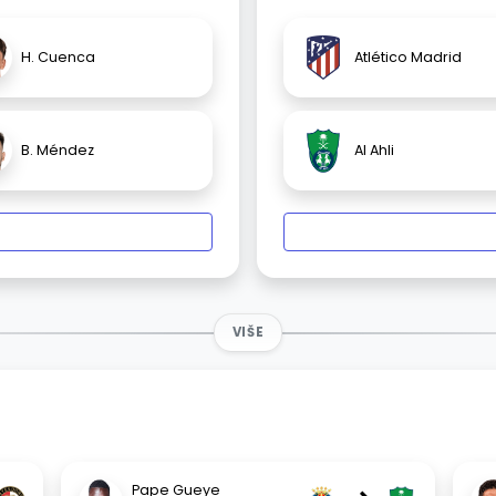
H. Cuenca
Atlético Madrid
B. Méndez
Al Ahli
VIŠE
Pape Gueye