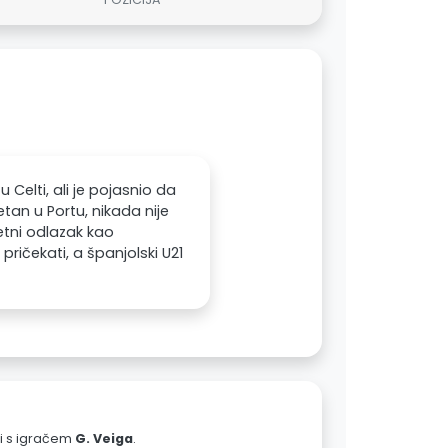
 Celti, ali je pojasnio da
etan u Portu, nikada nije
četni odlazak kao
ričekati, a španjolski U21
ali s igračem
G. Veiga
.