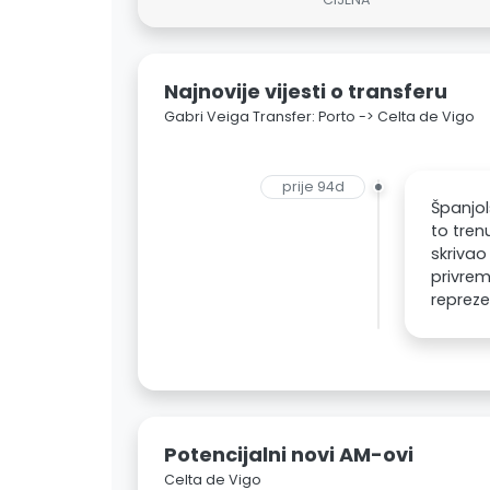
Najnovije vijesti o transferu
Gabri Veiga Transfer: Porto -> Celta de Vigo
prije 94d
Španjol
to tren
skrivao
privrem
repreze
Potencijalni novi AM-ovi
Celta de Vigo