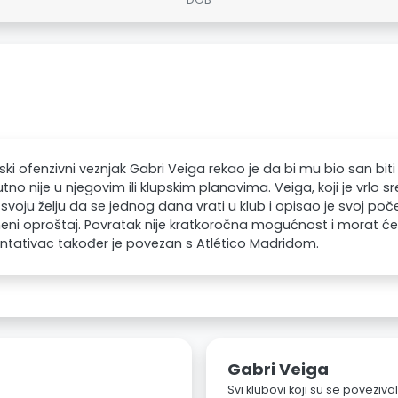
ski ofenzivni veznjak Gabri Veiga rekao je da bi mu bio san biti u
utno nije u njegovim ili klupskim planovima. Veiga, koji je vrlo sr
 svoju želju da se jednog dana vrati u klub i opisao je svoj po
eni oproštaj. Povratak nije kratkoročna mogućnost i morat će p
ntativac također je povezan s Atlético Madridom.
Gabri Veiga
Svi klubovi koji su se poveziv