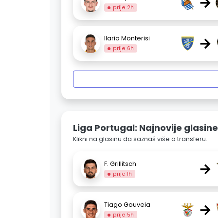
→
prije 2h
→
Ilario Monterisi
prije 6h
Liga Portugal: Najnovije glasine
Klikni na glasinu da saznaš više o transferu.
→
F. Grillitsch
prije 1h
→
Tiago Gouveia
prije 5h