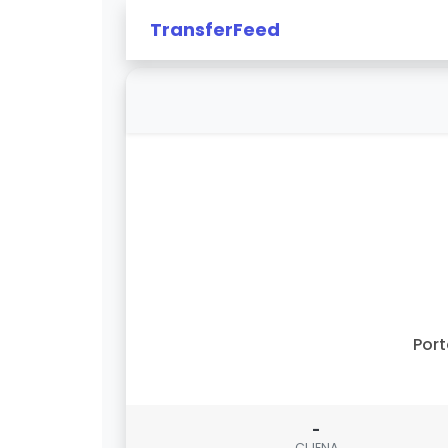
TransferFeed
Por
-
CIJENA