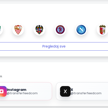
Pregledaj sve
u.
Instagram
X
@transferfeedcom
@transferfeedcom