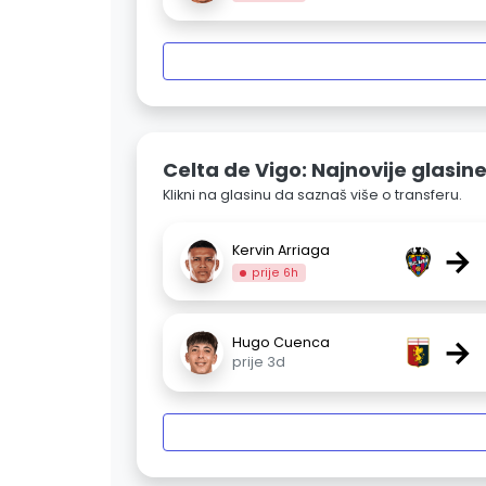
Celta de Vigo: Najnovije glasin
Klikni na glasinu da saznaš više o transferu.
→
Kervin Arriaga
prije 6h
→
Hugo Cuenca
prije 3d