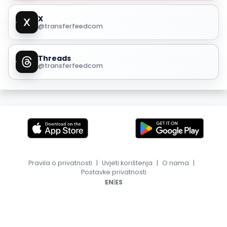
X
@transferfeedcom
Threads
@transferfeedcom
Pravila o privatnosti
|
Uvjeti korištenja
|
O nama
|
Postavke privatnosti
|
EN
ES