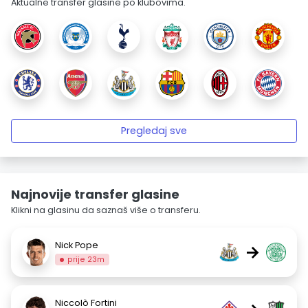
Aktualne transfer glasine po klubovima.
Pregledaj sve
Najnovije transfer glasine
Klikni na glasinu da saznaš više o transferu.
Nick Pope
→
prije 23m
Niccolò Fortini