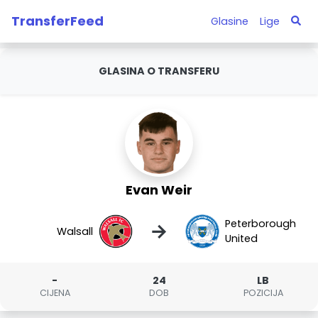
TransferFeed
Glasine
Lige
GLASINA O TRANSFERU
Evan Weir
Peterborough
→
Walsall
United
-
24
LB
CIJENA
DOB
POZICIJA