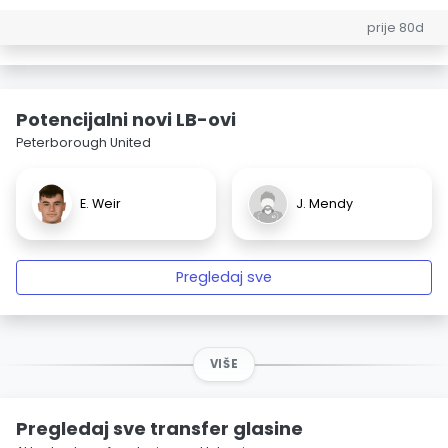
prije 80d
Potencijalni novi LB-ovi
Peterborough United
E. Weir
J. Mendy
Pregledaj sve
VIŠE
Pregledaj sve transfer glasine