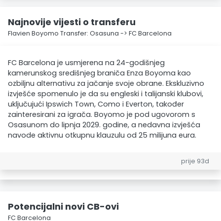
Najnovije vijesti o transferu
Flavien Boyomo Transfer: Osasuna -> FC Barcelona
FC Barcelona je usmjerena na 24-godišnjeg
kamerunskog središnjeg braniča Enza Boyoma kao
ozbiljnu alternativu za jačanje svoje obrane. Ekskluzivno
izvješće spomenulo je da su engleski i talijanski klubovi,
uključujući Ipswich Town, Como i Everton, također
zainteresirani za igrača. Boyomo je pod ugovorom s
Osasunom do lipnja 2029. godine, a nedavna izvješća
navode aktivnu otkupnu klauzulu od 25 milijuna eura.
prije 93d
Potencijalni novi CB-ovi
FC Barcelona