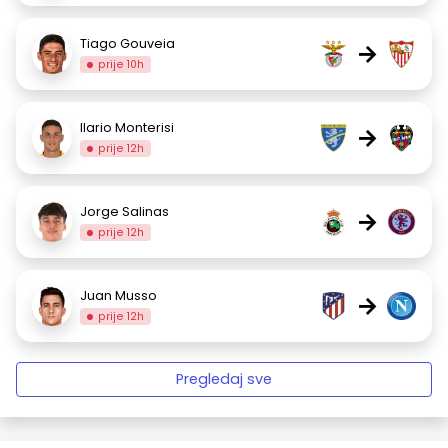
Tiago Gouveia
→
prije 10h
Ilario Monterisi
→
prije 12h
Jorge Salinas
→
prije 12h
Juan Musso
→
prije 12h
Pregledaj sve