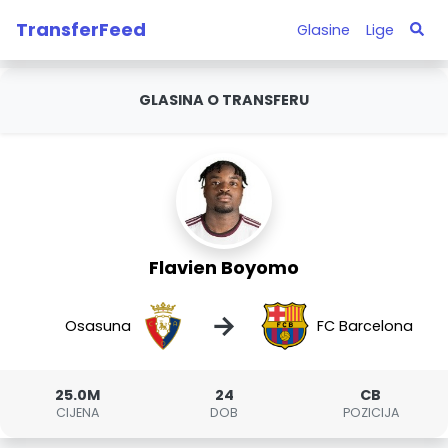
TransferFeed
Glasine
Lige
GLASINA O TRANSFERU
Flavien Boyomo
→
Osasuna
FC Barcelona
25.0M
24
CB
CIJENA
DOB
POZICIJA