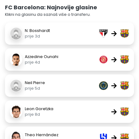
FC Barcelona: Najnovije glasine
Klikni na glasinu da saznaš više o transferu.
N. Bosshardt
→
prije 3d
Azzedine Ounahi
→
prije 4d
Neil Pierre
→
prije 5d
Leon Goretzka
→
prije 8d
Theo Hernández
→