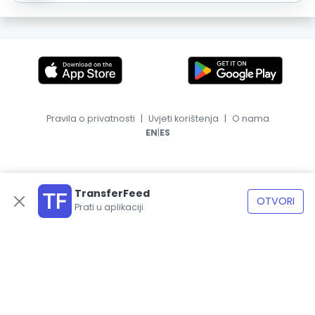
Pravila o privatnosti
|
Uvjeti korištenja
|
O nama
|
EN
ES
TransferFeed
OTVORI
Prati u aplikaciji
© 2026, TransferFeed.