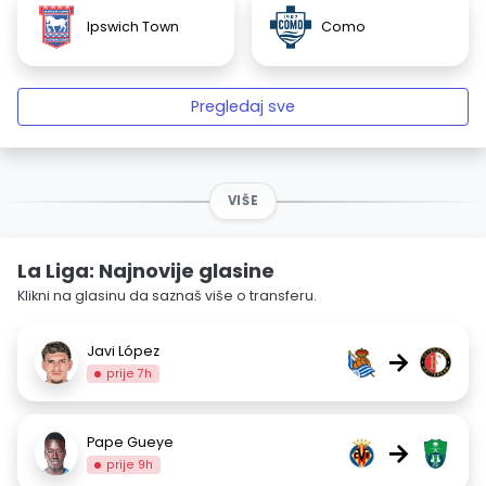
Ipswich Town
Como
Pregledaj sve
VIŠE
La Liga: Najnovije glasine
Klikni na glasinu da saznaš više o transferu.
Javi López
→
prije 7h
Pape Gueye
→
prije 9h