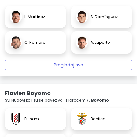
L. Martínez
S. Domínguez
C. Romero
A. Laporte
Pregledaj sve
Flavien Boyomo
Svi klubovi koji su se povezivali s igračem
F. Boyomo
.
Fulham
Benfica