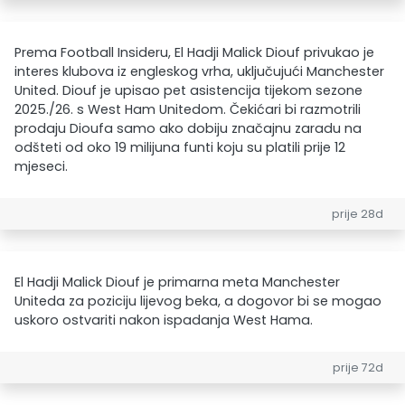
Prema Football Insideru, El Hadji Malick Diouf privukao je
interes klubova iz engleskog vrha, uključujući Manchester
United. Diouf je upisao pet asistencija tijekom sezone
2025./26. s West Ham Unitedom. Čekićari bi razmotrili
prodaju Dioufa samo ako dobiju značajnu zaradu na
odšteti od oko 19 milijuna funti koju su platili prije 12
mjeseci.
prije 28d
El Hadji Malick Diouf je primarna meta Manchester
Uniteda za poziciju lijevog beka, a dogovor bi se mogao
uskoro ostvariti nakon ispadanja West Hama.
prije 72d