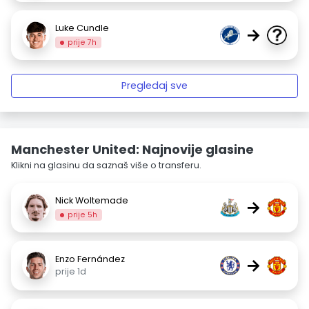
Luke Cundle
→
prije 7h
Pregledaj sve
Manchester United: Najnovije glasine
Klikni na glasinu da saznaš više o transferu.
Nick Woltemade
→
prije 5h
Enzo Fernández
→
prije 1d