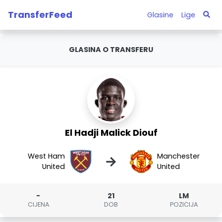
TransferFeed
Glasine
Lige
GLASINA O TRANSFERU
El Hadji Malick Diouf
West Ham
Manchester
→
United
United
-
21
LM
CIJENA
DOB
POZICIJA