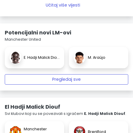
Učitaj više vijesti
Potencijalni novi LM-ovi
Manchester United
E. Hadji Malick Diouf
M. Araújo
Pregledaj sve
El Hadji Malick Diouf
Svi klubovi koji su se povezivali s igračem
E. Hadji Malick Diouf
.
Manchester
Brentford