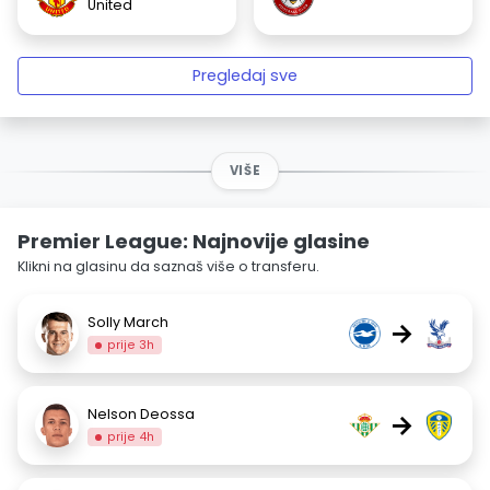
United
Pregledaj sve
VIŠE
Premier League: Najnovije glasine
Klikni na glasinu da saznaš više o transferu.
Solly March
→
prije 3h
Nelson Deossa
→
prije 4h