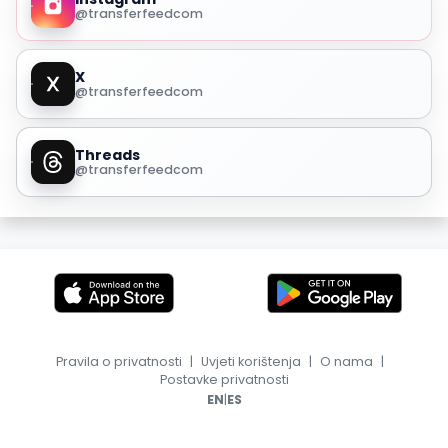
@transferfeedcom
X
@transferfeedcom
Threads
@transferfeedcom
Pravila o privatnosti
|
Uvjeti korištenja
|
O nama
|
Postavke privatnosti
|
EN
ES