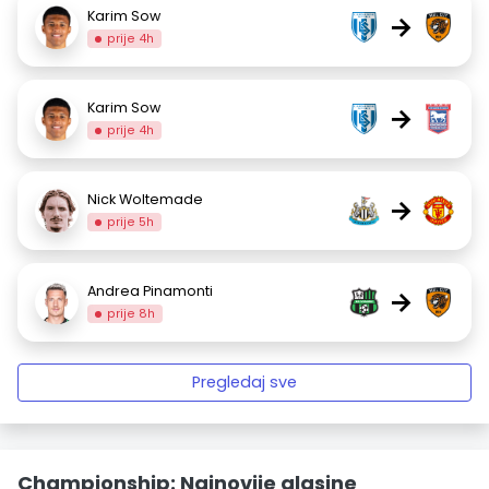
Karim Sow
→
prije 4h
Karim Sow
→
prije 4h
Nick Woltemade
→
prije 5h
Andrea Pinamonti
→
prije 8h
Pregledaj sve
Championship: Najnovije glasine