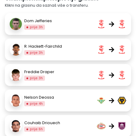
Klikni na glasinu da saznaš više o transferu.
Dom Jefferies
→
prije 3h
R. Hackett-Fairchild
→
prije 3h
Freddie Draper
→
prije 3h
Nelson Deossa
→
prije 4h
Couhaib Driouech
→
prije 6h