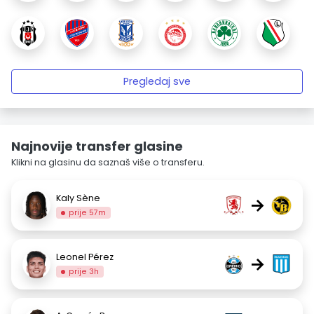
Pregledaj sve
Najnovije transfer glasine
Klikni na glasinu da saznaš više o transferu.
Kaly Sène
→
prije 57m
Leonel Pérez
→
prije 3h