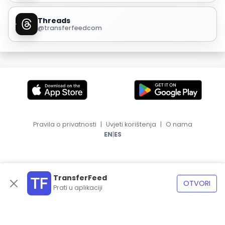
Threads
@transferfeedcom
Pravila o privatnosti
|
Uvjeti korištenja
|
O nama
|
EN
ES
TransferFeed
OTVORI
Prati u aplikaciji