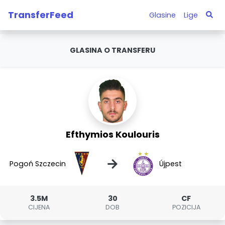
TransferFeed
Glasine
Lige
GLASINA O TRANSFERU
Efthymios Koulouris
→
Pogoń Szczecin
Újpest
3.5M
30
CF
CIJENA
DOB
POZICIJA