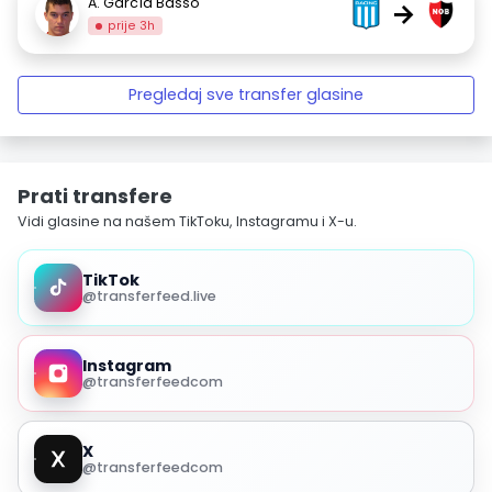
A. García Basso
→
prije 3h
Pregledaj sve transfer glasine
Prati transfere
Vidi glasine na našem TikToku, Instagramu i X-u.
TikTok
@transferfeed.live
Instagram
@transferfeedcom
X
@transferfeedcom