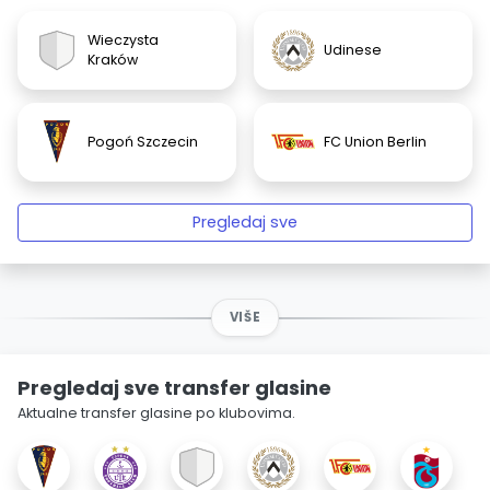
Wieczysta
Udinese
Kraków
Pogoń Szczecin
FC Union Berlin
Pregledaj sve
VIŠE
Pregledaj sve transfer glasine
Aktualne transfer glasine po klubovima.