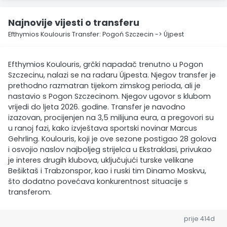
Najnovije vijesti o transferu
Efthymios Koulouris Transfer: Pogoń Szczecin -> Újpest
Efthymios Koulouris, grčki napadač trenutno u Pogon
Szczecinu, nalazi se na radaru Újpesta. Njegov transfer je
prethodno razmatran tijekom zimskog perioda, ali je
nastavio s Pogon Szczecinom. Njegov ugovor s klubom
vrijedi do ljeta 2026. godine. Transfer je navodno
izazovan, procijenjen na 3,5 milijuna eura, a pregovori su
u ranoj fazi, kako izvještava sportski novinar Marcus
Gehrling. Koulouris, koji je ove sezone postigao 28 golova
i osvojio naslov najboljeg strijelca u Ekstraklasi, privukao
je interes drugih klubova, uključujući turske velikane
Bešiktaš i Trabzonspor, kao i ruski tim Dinamo Moskvu,
što dodatno povećava konkurentnost situacije s
transferom.
prije 414d