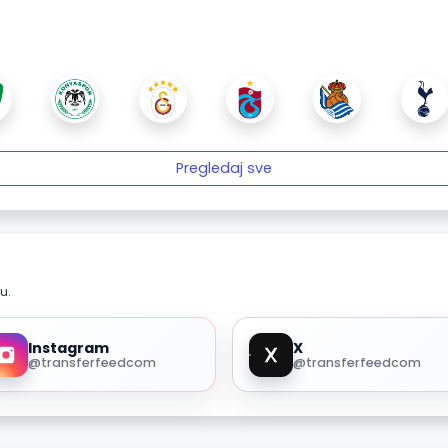
Pregledaj sve
u.
Instagram
X
@transferfeedcom
@transferfeedcom