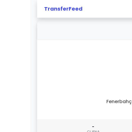
TransferFeed
Fenerbahç
-
CIJENA