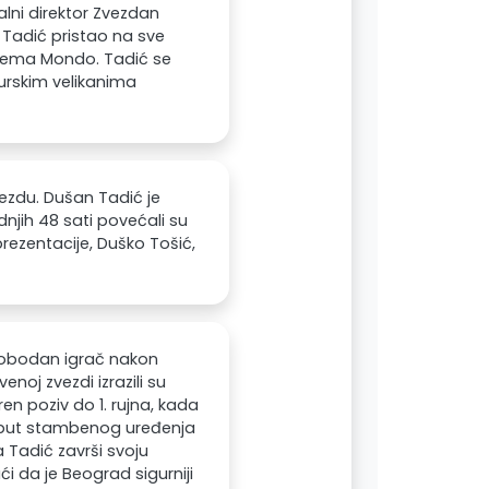
alni direktor Zvezdan
e Tadić pristao na sve
prema Mondo. Tadić se
turskim velikanima
ezdu. Dušan Tadić je
njih 48 sati povećali su
eprezentacije, Duško Tošić,
slobodan igrač nakon
noj zvezdi izrazili su
en poziv do 1. rujna, kada
poput stambenog uređenja
a Tadić završi svoju
ći da je Beograd sigurniji