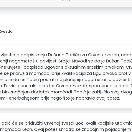
 Zvezda
izvijestio o potpisivanju Dušana Tadića za Crvenu zvezdu, nap
eniji nogometaš u povijesti Srbije. Navodi se da je Dušan Tadi
ne uvjete i potpisao ugovor s aktualnim srpskim prvakom, 
e se pridružiti momčadi prije kvalifikacija za Ligu prvaka proti
no je da će Tadić postati najplaćeniji nogometaš u povijest
 Terzić, generalni direktor Crvene zvezde, spomenuo je da bi
bio značajan dodatak momčadi. Tadić je zaključio svoj dvog
om Fenerbahçeom prije nego što je napravio ovaj potez.
adić će se pridružiti Crvenoj zvezdi uoči kvalifikacijske utakmi
 momčadi Lech. Ovaj potez smatra se značajnim pojačanjem z