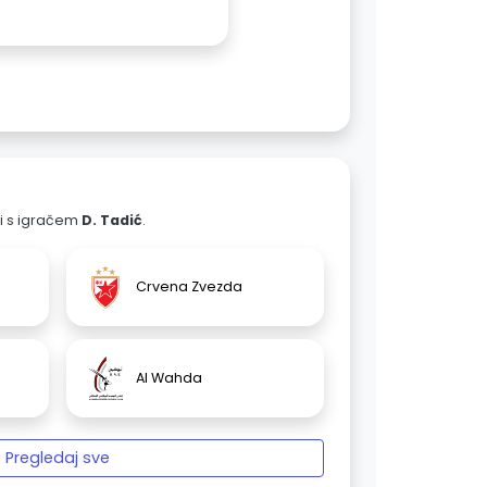
ali s igračem
D. Tadić
.
Crvena Zvezda
Al Wahda
Pregledaj sve