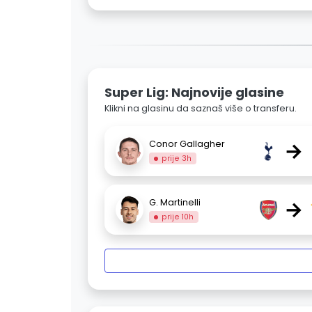
Super Lig: Najnovije glasine
Klikni na glasinu da saznaš više o transferu.
→
Conor Gallagher
prije 3h
→
G. Martinelli
prije 10h