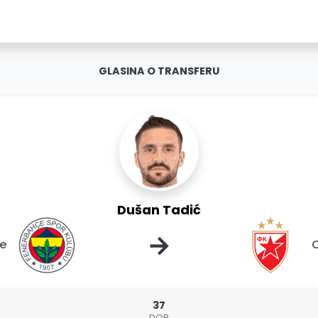
GLASINA O TRANSFERU
Dušan Tadić
→
e
C
37
DOB