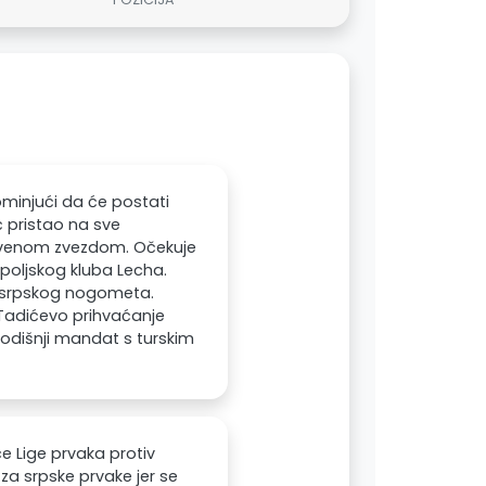
ominjući da će postati
ć pristao na sve
Crvenom zvezdom. Očekuje
v poljskog kluba Lecha.
i srpskog nogometa.
 Tadićevo prihvaćanje
odišnji mandat s turskim
ce Lige prvaka protiv
a srpske prvake jer se