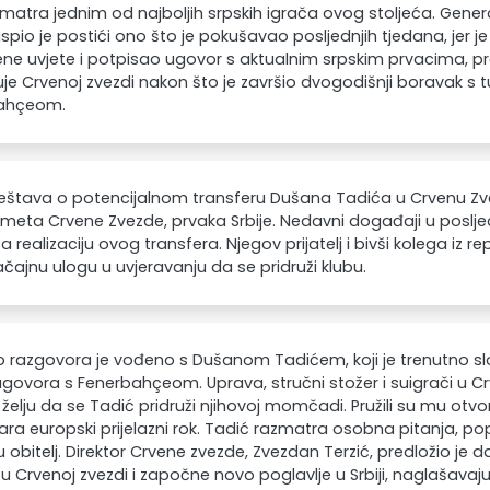
matra jednim od najboljih srpskih igrača ovog stoljeća. Gener
uspio je postići ono što je pokušavao posljednjih tjedana, jer j
ne uvjete i potpisao ugovor s aktualnim srpskim prvacima, 
uje Crvenoj zvezdi nakon što je završio dvogodišnji boravak s 
ahçeom.
ještava o potencijalnom transferu Dušana Tadića u Crvenu Zv
meta Crvene Zvezde, prvaka Srbije. Nedavni događaji u posljed
a realizaciju ovog transfera. Njegov prijatelj i bivši kolega iz r
ačajnu ulogu u uvjeravanju da se pridruži klubu.
o razgovora je vođeno s Dušanom Tadićem, koji je trenutno 
ugovora s Fenerbahçeom. Uprava, stručni stožer i suigrači u Crve
želju da se Tadić pridruži njihovoj momčadi. Pružili su mu otvor
ara europski prijelazni rok. Tadić razmatra osobna pitanja, 
u obitelj. Direktor Crvene zvezde, Zvezdan Terzić, predložio je d
u u Crvenoj zvezdi i započne novo poglavlje u Srbiji, naglašavaju