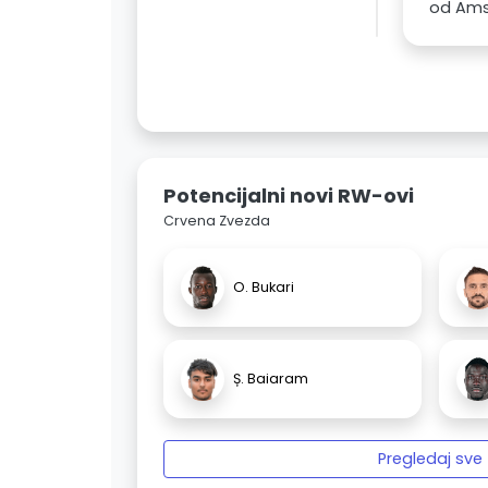
od Ams
Potencijalni novi RW-ovi
Crvena Zvezda
O. Bukari
Ș. Baiaram
Pregledaj sve