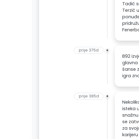
Tadić s
Terzić 
ponuđe
pridruž
Fenerb
prije 375d
B92 izv
glavna 
šanse z
igra zn
prije 385d
Nekolik
isteka 
snažnu 
se zatv
za svoj
karijer