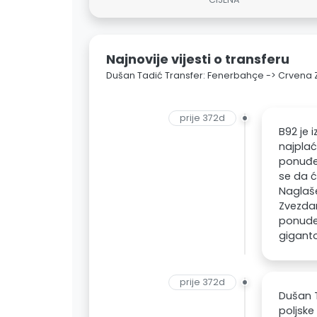
Najnovije vijesti o transferu
Dušan Tadić Transfer: Fenerbahçe -> Crvena
prije 372d
B92 je 
najplać
ponuđe
se da ć
Naglaše
Zvezdan
ponude 
gigant
prije 372d
Dušan T
poljske