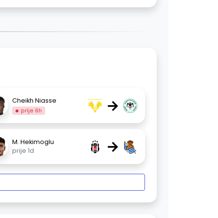
→
Cheikh Niasse
prije 6h
→
M. Hekimoglu
prije 1d