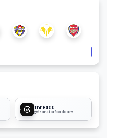
Threads
@transferfeedcom