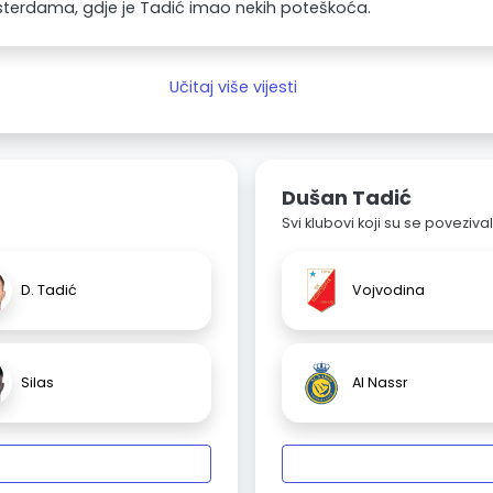
terdama, gdje je Tadić imao nekih poteškoća.
Učitaj više vijesti
Dušan Tadić
Svi klubovi koji su se poveziv
D. Tadić
Vojvodina
Silas
Al Nassr