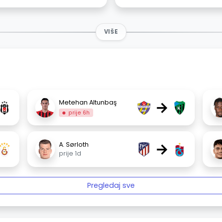
VIŠE
→
Metehan Altunbaş
prije 6h
→
A. Sørloth
prije 1d
Pregledaj sve