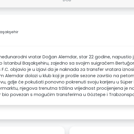
Başakşehir
međunarodni vratar Doğan Alemdar, star 22 godine, napustio j
io İstanbul Başakşehiru, zajedno sa svojim suigračem Bertuğo
 F.C. objavio je u izjavi da je naknada za transfer vratara iznosi
 Alemdar dolazi u klub koji je prošle sezone završio na pet
vu, gdje će pokušati ponovno pokrenuti svoju karijeru u Süper 
rmarktu, njegova trenutna tržišna vrijednost procijenjena je na 1
r bio povezan s mogućim transferima u Göztepe i Trabzonspo