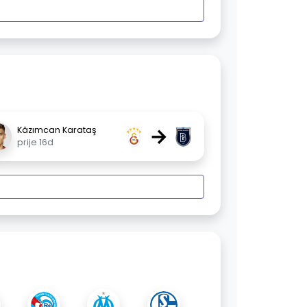
→
Kâzımcan Karataş
prije 16d