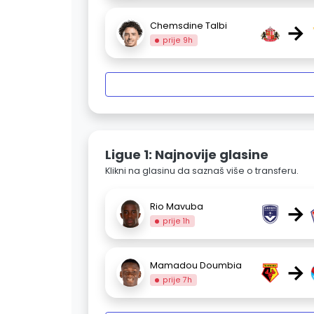
→
Chemsdine Talbi
prije 9h
Ligue 1: Najnovije glasine
Klikni na glasinu da saznaš više o transferu.
→
Rio Mavuba
prije 1h
→
Mamadou Doumbia
prije 7h