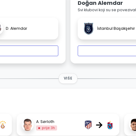
Doğan Alemdar
Svi klubovi koji su se poveziv
D. Alemdar
İstanbul Başakşehir
VIŠE
→
A. Sørloth
prije 3h