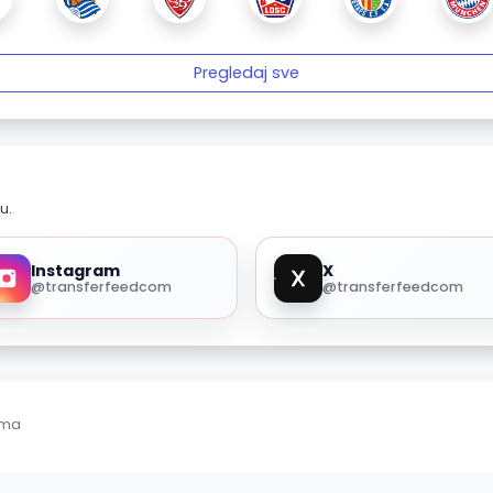
Pregledaj sve
u.
Instagram
X
@transferfeedcom
@transferfeedcom
ama