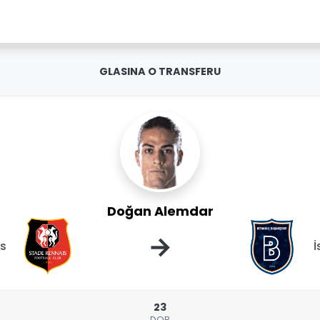
GLASINA O TRANSFERU
Doğan Alemdar
→
s
İ
23
DOB