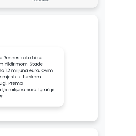
e Rennes kako bi se
m Yildirimom. Stade
la 1,2 milijuna eura. Ovim
om mjestu u turskom
Ligi. Prema
,5 milijuna eura. Igrač je
r.