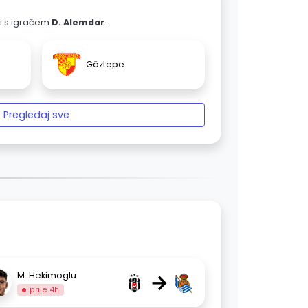
ali s igračem
D. Alemdar
.
Göztepe
Pregledaj sve
→
M. Hekimoglu
prije 4h