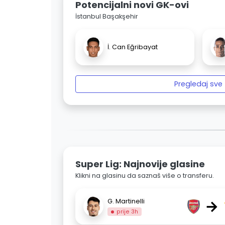
Potencijalni novi GK-ovi
İstanbul Başakşehir
İ. Can Eğribayat
Pregledaj sve
Super Lig: Najnovije glasine
Klikni na glasinu da saznaš više o transferu.
→
G. Martinelli
prije 3h