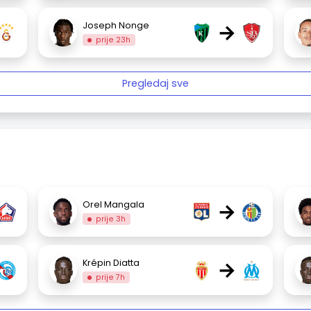
→
Joseph Nonge
prije 23h
Pregledaj sve
→
Orel Mangala
prije 3h
→
Krépin Diatta
prije 7h