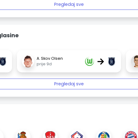
Pregledaj sve
glasine
→
A. Skov Olsen
prije 9d
Pregledaj sve