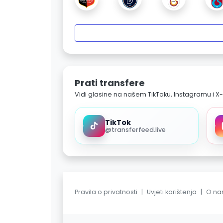
Prati transfere
Vidi glasine na našem TikToku, Instagramu i X-
TikTok
@transferfeed.live
Pravila o privatnosti
|
Uvjeti korištenja
|
O n