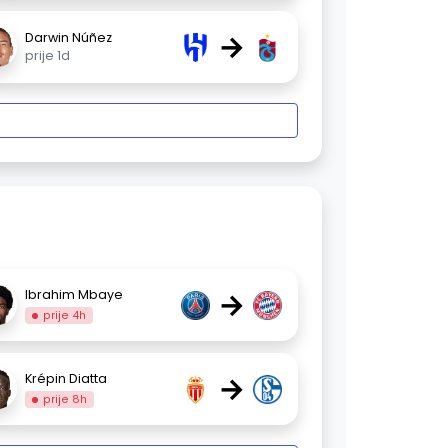
→
Darwin Núñez
prije 1d
→
Ibrahim Mbaye
prije 4h
→
Krépin Diatta
prije 8h