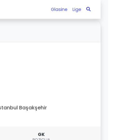
Glasine
Lige
stanbul Başakşehir
GK
POZICIJA