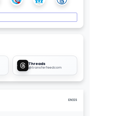
Threads
@transferfeedcom
|
EN
ES