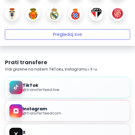
Pregledaj sve
Prati transfere
Vidi glasine na našem TikToku, Instagramu i X-u.
TikTok
@transferfeed.live
Instagram
@transferfeedcom
X