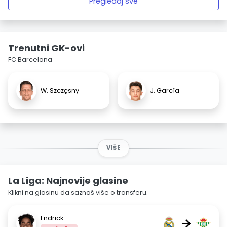
Pregledaj sve
Trenutni GK-ovi
FC Barcelona
W. Szczęsny
J. García
VIŠE
La Liga: Najnovije glasine
Klikni na glasinu da saznaš više o transferu.
Endrick
→