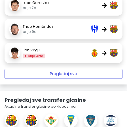
Leon Goretzka
→
prije 7d
Theo Hernández
→
prije 9d
Jan Virgili
→
prije 32m
Pregledaj sve
Pregledaj sve transfer glasine
Aktualne transfer glasine po klubovima.