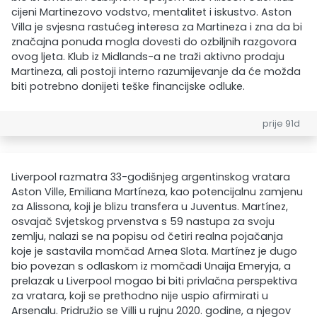
cijeni Martinezovo vodstvo, mentalitet i iskustvo. Aston
Villa je svjesna rastućeg interesa za Martineza i zna da bi
značajna ponuda mogla dovesti do ozbiljnih razgovora
ovog ljeta. Klub iz Midlands-a ne traži aktivno prodaju
Martineza, ali postoji interno razumijevanje da će možda
biti potrebno donijeti teške financijske odluke.
prije 91d
Liverpool razmatra 33-godišnjeg argentinskog vratara
Aston Ville, Emiliana Martíneza, kao potencijalnu zamjenu
za Alissona, koji je blizu transfera u Juventus. Martínez,
osvajač Svjetskog prvenstva s 59 nastupa za svoju
zemlju, nalazi se na popisu od četiri realna pojačanja
koje je sastavila momčad Arnea Slota. Martínez je dugo
bio povezan s odlaskom iz momčadi Unaija Emeryja, a
prelazak u Liverpool mogao bi biti privlačna perspektiva
za vratara, koji se prethodno nije uspio afirmirati u
Arsenalu. Pridružio se Villi u rujnu 2020. godine, a njegov