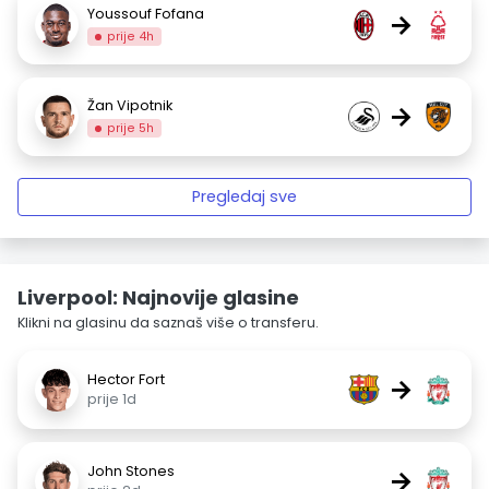
Youssouf Fofana
→
prije 4h
Žan Vipotnik
→
prije 5h
Pregledaj sve
Liverpool: Najnovije glasine
Klikni na glasinu da saznaš više o transferu.
Hector Fort
→
prije 1d
John Stones
→