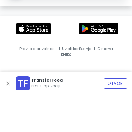
Pravila o privatnosti
|
Uvjeti korištenja
|
O nama
|
EN
ES
TransferFeed
OTVORI
Prati u aplikaciji