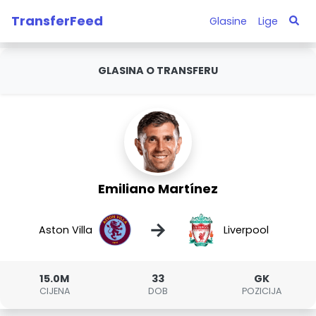
TransferFeed
Glasine
Lige
GLASINA O TRANSFERU
Emiliano Martínez
→
Aston Villa
Liverpool
15.0M
33
GK
CIJENA
DOB
POZICIJA