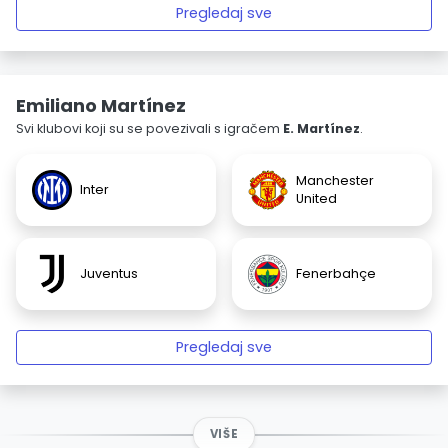
Pregledaj sve
Emiliano Martínez
Svi klubovi koji su se povezivali s igračem
E. Martínez
.
Manchester
Inter
United
Juventus
Fenerbahçe
Pregledaj sve
VIŠE