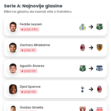
Serie A: Najnovije glasine
Klikni na glasinu da saznaš više o transferu.
Fedde Leysen
→
prije 34m
Zachary Athekame
→
prije 2h
Agustín Álvarez
→
prije 12h
Djed Spence
→
prije 13h
Gvidas Gineitis
→