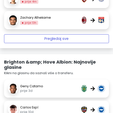
prije 4m
Zachary Athekame
→
prije 13h
Pregledaj sve
Brighton &amp; Hove Albion: Najnovije
glasine
Klikni na glasinu da saznaš više o transferu.
Geny Catamo
→
prije 3d
Carlos Espí
→
prije 10d