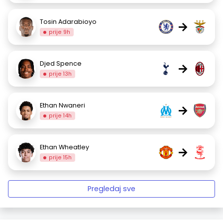
Tosin Adarabioyo
→
prije 9h
Djed Spence
→
prije 13h
Ethan Nwaneri
→
prije 14h
Ethan Wheatley
→
prije 15h
Pregledaj sve