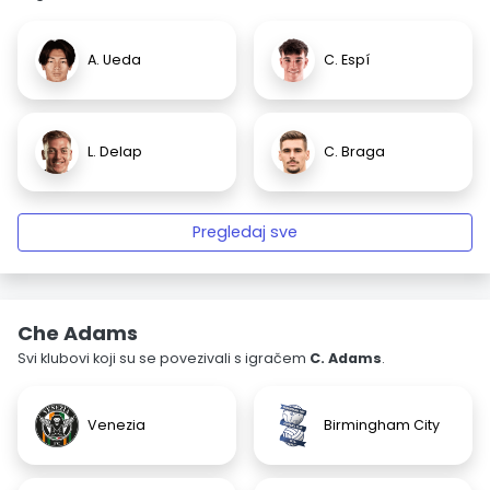
A. Ueda
C. Espí
L. Delap
C. Braga
Pregledaj sve
Che Adams
Svi klubovi koji su se povezivali s igračem
C. Adams
.
Venezia
Birmingham City