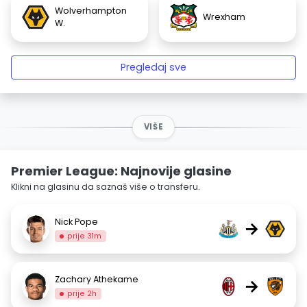
Wolverhampton
Wrexham
W.
Pregledaj sve
VIŠE
Premier League: Najnovije glasine
Klikni na glasinu da saznaš više o transferu.
Nick Pope
→
prije 31m
Zachary Athekame
→
prije 2h