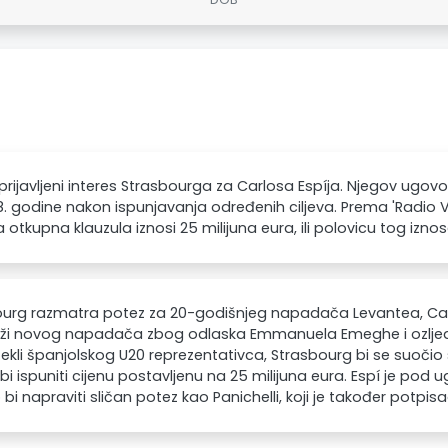
 prijavljeni interes Strasbourga za Carlosa Espíja. Njegov ugov
. godine nakon ispunjavanja određenih ciljeva. Prema 'Radio 
 otkupna klauzula iznosi 25 milijuna eura, ili polovicu tog izno
urg razmatra potez za 20-godišnjeg napadača Levantea, Carl
raži novog napadača zbog odlaska Emmanuela Emeghe i ozljede
tekli španjolskog U20 reprezentativca, Strasbourg bi se suočio 
i ispuniti cijenu postavljenu na 25 milijuna eura. Espí je pod 
i napraviti sličan potez kao Panichelli, koji je također potpisa