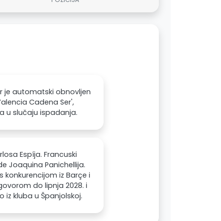
or je automatski obnovljen
Valencia Cadena Ser',
sa u slučaju ispadanja.
osa Espíja. Francuski
 Joaquina Panichellija.
s konkurencijom iz Barçe i
ugovorom do lipnja 2028. i
o iz kluba u Španjolskoj.