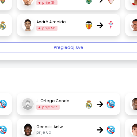
prije 3h
→
André Almeida
prije 5h
Pregledaj sve
→
J. Ortega Conde
prije 23h
→
Genesis Antwi
prije 6d