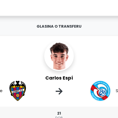
GLASINA O TRANSFERU
Carlos Espí
→
te
S
21
DOB