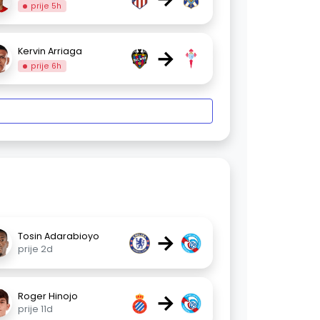
prije 5h
→
Kervin Arriaga
prije 6h
→
Tosin Adarabioyo
prije 2d
→
Roger Hinojo
prije 11d