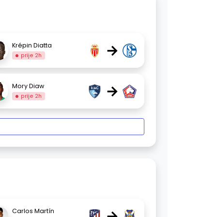
→
Krépin Diatta
prije 2h
→
Mory Diaw
prije 2h
→
Carlos Martín