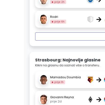
prije 2h
→
Rodri
prije 6h
Strasbourg: Najnovije glasine
Klikni na glasinu da saznaš više o transferu.
→
Mamadou Doumbia
prije 1h
→
Giovanni Reyna
prije 2d