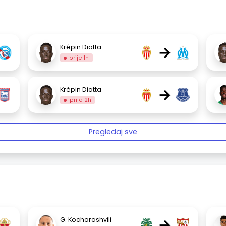
→
Krépin Diatta
prije 1h
→
Krépin Diatta
prije 2h
Pregledaj sve
→
G. Kochorashvili