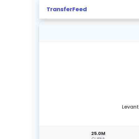
TransferFeed
Levan
25.0M
CIJENA