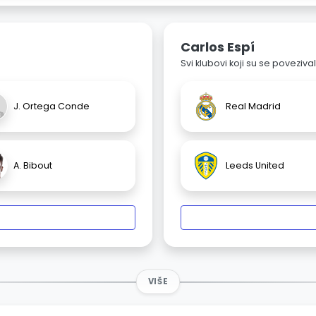
Carlos Espí
Svi klubovi koji su se poveziv
J. Ortega Conde
Real Madrid
A. Bibout
Leeds United
VIŠE