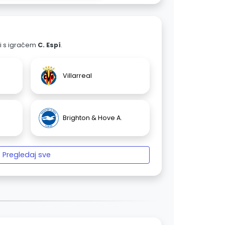
ali s igračem
C. Espí
.
Villarreal
Brighton & Hove A.
Pregledaj sve