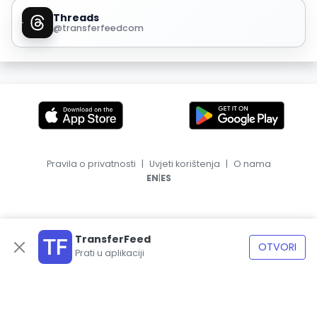
Threads
@transferfeedcom
Pravila o privatnosti
|
Uvjeti korištenja
|
O nama
|
EN
ES
TransferFeed
OTVORI
Prati u aplikaciji