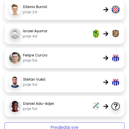
Dženis Burnić
→
prije 2d
Israel Ayuma
→
prije 4d
Felipe Curcio
→
prije 5d
Stefan Vukić
→
prije 5d
Daniel Adu-Adjei
→
prije 5d
Pregledaj sve