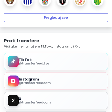
Pregledaj sve
Prati transfere
Vidi glasine na našem TikToku, Instagramu i X-u.
TikTok
@transferfeed.live
Instagram
@transferfeedcom
X
@transferfeedcom