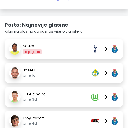
Porto: Najnovije glasine
Klikni na glasinu da saznaš više o transferu.
Souza
→
prije 11h
Joselu
→
prije 1d
D. Pejčinović
→
prije 3d
Troy Parrott
→
prije 4d