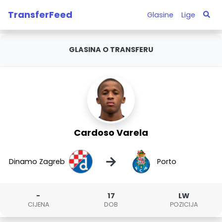
TransferFeed
Glasine
Lige
GLASINA O TRANSFERU
Cardoso Varela
→
Dinamo Zagreb
Porto
-
17
LW
CIJENA
DOB
POZICIJA