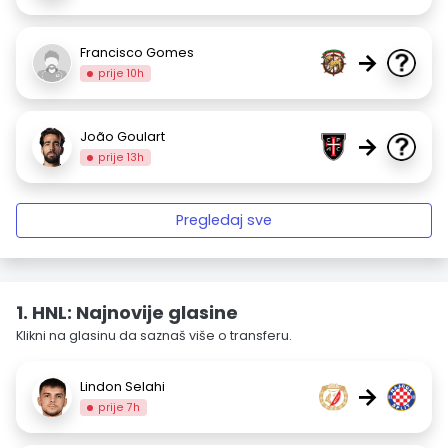
Francisco Gomes
→
prije 10h
João Goulart
→
prije 13h
Pregledaj sve
1. HNL: Najnovije glasine
Klikni na glasinu da saznaš više o transferu.
Lindon Selahi
→
prije 7h