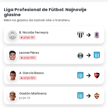
Liga Profesional de Fútbol: Najnovije
glasine
Klikni na glasinu da saznaš više o transferu.
B. Nicolás Ferreyra
→
prije 4h
Leonel Pérez
→
prije 18h
A. García Basso
→
prije 18h
Gastón Martirena
→
prije 1d