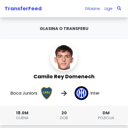
TransferFeed
Glasine
Lige
GLASINA O TRANSFERU
Camilo Rey Domenech
→
Boca Juniors
Inter
18.0M
20
DM
CIJENA
DOB
POZICIJA