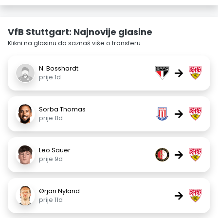
VfB Stuttgart: Najnovije glasine
Klikni na glasinu da saznaš više o transferu.
N. Bosshardt
→
prije 1d
Sorba Thomas
→
prije 8d
Leo Sauer
→
prije 9d
Ørjan Nyland
→
prije 11d