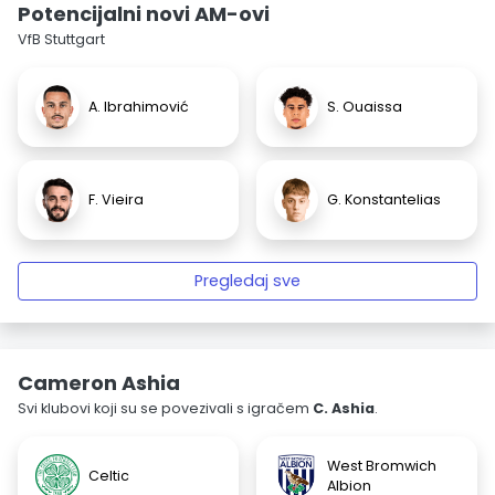
Potencijalni novi AM-ovi
VfB Stuttgart
A. Ibrahimović
S. Ouaissa
F. Vieira
G. Konstantelias
Pregledaj sve
Cameron Ashia
Svi klubovi koji su se povezivali s igračem
C. Ashia
.
West Bromwich
Celtic
Albion