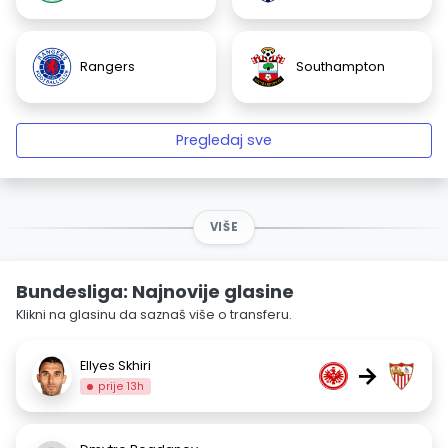
Rangers
Southampton
Pregledaj sve
VIŠE
Bundesliga: Najnovije glasine
Klikni na glasinu da saznaš više o transferu.
Ellyes Skhiri
→
prije 13h