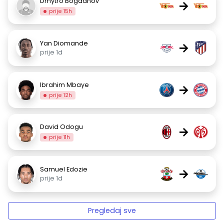
Dmytro Bogdanov
→
prije 15h
Yan Diomande
→
prije 1d
Ibrahim Mbaye
→
prije 12h
David Odogu
→
prije 11h
Samuel Edozie
→
prije 1d
Pregledaj sve