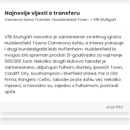
Najnovije vijesti o transferu
Cameron Ashia Transfer: Huddersfield Town -> VfB Stuttgart
VfB Stuttgart navodno je zainteresiran za krilnog igrača
Huddersfield Towna Camerona Ashiu, a interes pokazuje
i drugi bundesligaški klub Hoffenheim. Huddersfield bi
mogao biti spreman prodati 21-godišnjaka za najmanje
500.000 funti. Nekoliko drugih klubova također je
zainteresirano, uključujući Fulham, Burnley, Ipswich Town,
Cardiff City, Southampton i Sheffield United. Par iz Old
Firma, Rangers i Celtic, također prate Ashiu već nekoliko
mjeseci, a navodno su, zajedno s Fulhamom, postavili
upite.
prije 88d