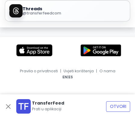
Threads
@transferfeedcom
Pravila o privatnosti
|
Uvjeti korištenja
|
O nama
|
EN
ES
TransferFeed
OTVORI
Prati u aplikaciji