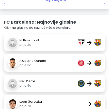
FC Barcelona: Najnovije glasine
Klikni na glasinu da saznaš više o transferu.
N. Bosshardt
→
prije 2d
Azzedine Ounahi
→
prije 3d
Neil Pierre
→
prije 4d
Leon Goretzka
→
prije 7d