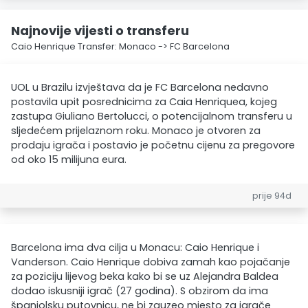
Najnovije vijesti o transferu
Caio Henrique Transfer: Monaco -> FC Barcelona
UOL u Brazilu izvještava da je FC Barcelona nedavno
postavila upit posrednicima za Caia Henriquea, kojeg
zastupa Giuliano Bertolucci, o potencijalnom transferu u
sljedećem prijelaznom roku. Monaco je otvoren za
prodaju igrača i postavio je početnu cijenu za pregovore
od oko 15 milijuna eura.
prije 94d
Barcelona ima dva cilja u Monacu: Caio Henrique i
Vanderson. Caio Henrique dobiva zamah kao pojačanje
za poziciju lijevog beka kako bi se uz Alejandra Baldea
dodao iskusniji igrač (27 godina). S obzirom da ima
španjolsku putovnicu, ne bi zauzeo mjesto za igrače