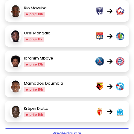
Rio Mavuba
→
prije 10h
Orel Mangala
→
prije 11h
Ibrahim Mbaye
→
prije 13h
Mamadou Doumbia
→
prije 15h
Krépin Diatta
→
prije 16h
Pregledaj sve