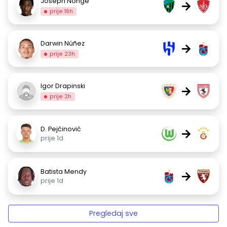
Joseph Nonge
→
prije 16h
Darwin Núñez
→
prije 23h
Igor Drapinski
→
prije 2h
D. Pejčinović
→
prije 1d
Batista Mendy
→
prije 1d
Pregledaj sve