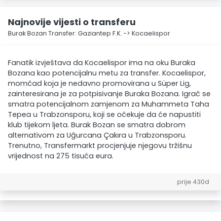
Najnovije vijesti o transferu
Burak Bozan Transfer: Gaziantep F.K. -> Kocaelispor
Fanatik izvještava da Kocaelispor ima na oku Buraka
Bozana kao potencijalnu metu za transfer. Kocaelispor,
momčad koja je nedavno promovirana u Süper Lig,
zainteresirana je za potpisivanje Buraka Bozana. Igrač se
smatra potencijalnom zamjenom za Muhammeta Taha
Tepea u Trabzonsporu, koji se očekuje da će napustiti
klub tijekom ljeta. Burak Bozan se smatra dobrom
alternativom za Uğurcana Çakıra u Trabzonsporu.
Trenutno, Transfermarkt procjenjuje njegovu tržišnu
vrijednost na 275 tisuća eura.
prije 430d