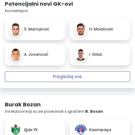
Potencijalni novi GK-ovi
Kocaelispor
S. Manojlović
H. Moldovan
A. Jovanović
I. Grbić
Pregledaj sve
Burak Bozan
Svi klubovi koji su se povezivali s igračem
B. Bozan
.
Iğdır FK
Kasımpaşa