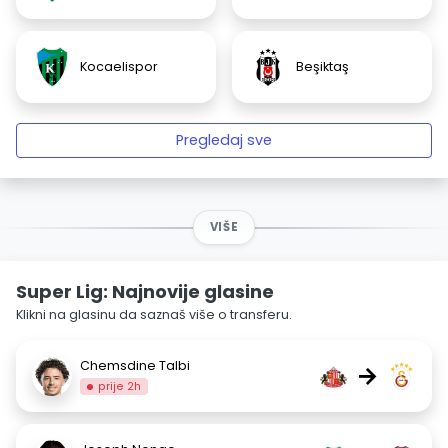
Kocaelispor
Beşiktaş
Pregledaj sve
VIŠE
Super Lig: Najnovije glasine
Klikni na glasinu da saznaš više o transferu.
Chemsdine Talbi
→
prije 2h