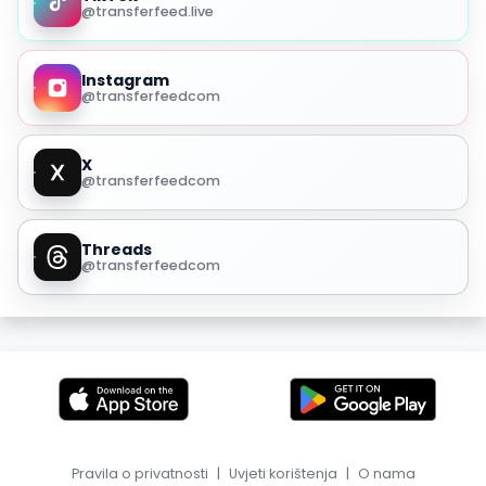
@transferfeed.live
Instagram
@transferfeedcom
X
@transferfeedcom
Threads
@transferfeedcom
Pravila o privatnosti
|
Uvjeti korištenja
|
O nama