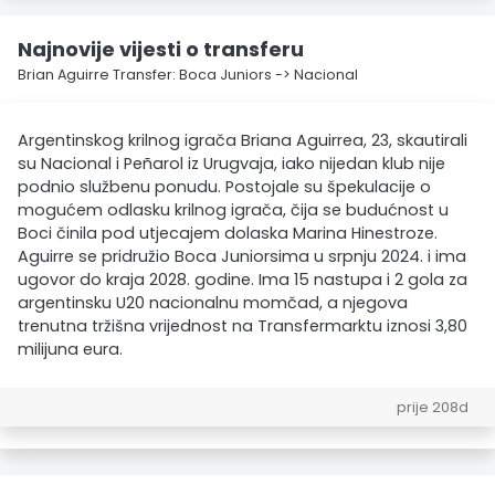
Najnovije vijesti o transferu
Brian Aguirre Transfer: Boca Juniors -> Nacional
Argentinskog krilnog igrača Briana Aguirrea, 23, skautirali
su Nacional i Peñarol iz Urugvaja, iako nijedan klub nije
podnio službenu ponudu. Postojale su špekulacije o
mogućem odlasku krilnog igrača, čija se budućnost u
Boci činila pod utjecajem dolaska Marina Hinestroze.
Aguirre se pridružio Boca Juniorsima u srpnju 2024. i ima
ugovor do kraja 2028. godine. Ima 15 nastupa i 2 gola za
argentinsku U20 nacionalnu momčad, a njegova
trenutna tržišna vrijednost na Transfermarktu iznosi 3,80
milijuna eura.
prije 208d