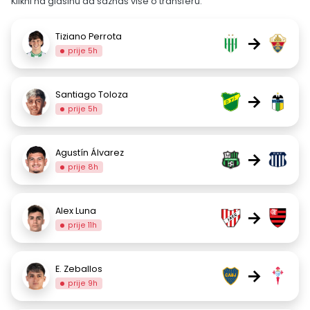
Klikni na glasinu da saznaš više o transferu.
Tiziano Perrota
→
prije 5h
Santiago Toloza
→
prije 5h
Agustín Álvarez
→
prije 8h
Alex Luna
→
prije 11h
E. Zeballos
→
prije 9h