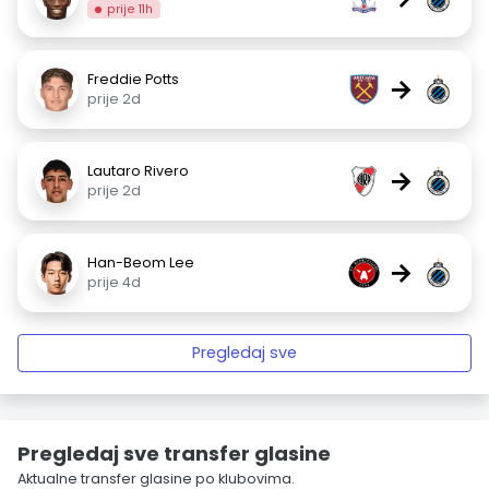
prije 11h
Freddie Potts
→
prije 2d
Lautaro Rivero
→
prije 2d
Han-Beom Lee
→
prije 4d
Pregledaj sve
Pregledaj sve transfer glasine
Aktualne transfer glasine po klubovima.