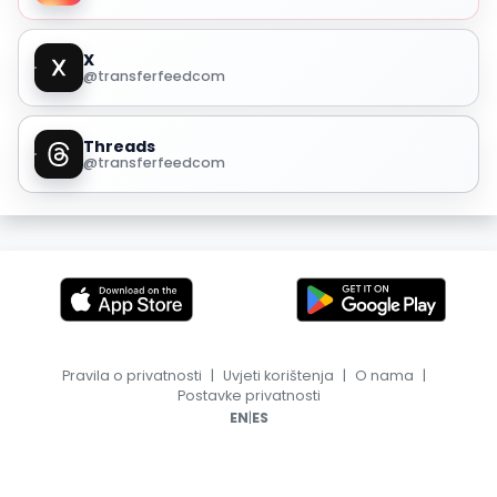
X
@transferfeedcom
Threads
@transferfeedcom
Pravila o privatnosti
|
Uvjeti korištenja
|
O nama
|
Postavke privatnosti
|
EN
ES