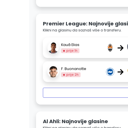
Premier League: Najnovije glas
Klikni na glasinu da saznaš više o transferu.
→
Kauã Elias
prije 1h
→
F. Buonanotte
prije 2h
Al Ahli: Najnovije glasine
Klikni na glasinu da saznaš više o transferu.