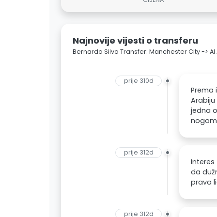
Najnovije vijesti o transferu
Bernardo Silva Transfer: Manchester City -> Al 
prije 310d
Prema i
Arabiju
jedna o
nogom
prije 312d
Interes
da dužn
prava l
prije 312d