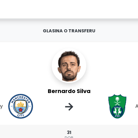
GLASINA O TRANSFERU
Bernardo Silva
→
ty
A
31
DOB