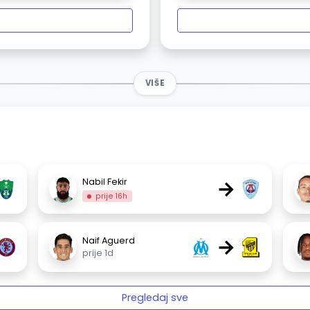
VIŠE
→
Nabil Fekir
prije 16h
→
Naif Aguerd
prije 1d
Pregledaj sve