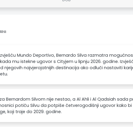
Ahli
zvješću Mundo Deportivo, Bernardo Silva razmatra mogućnost
 kada mu istekne ugovor s Cityjem u lipnju 2026. godine. Izvješć
d njegovih najvjerojatnijih destinacija ako odluči nastaviti kar
etu.
 za Bernardom Silvom nije nestao, a Al Ahli i Al Qadsiah sada p
osnici potiču Silvu da potpiše četverogodišnji ugovor kako bi
ige, koji traje do 2029. godine.