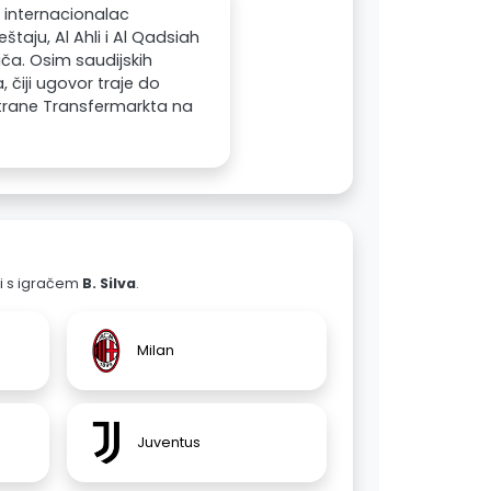
i internacionalac
štaju, Al Ahli i Al Qadsiah
ača. Osim saudijskih
 čiji ugovor traje do
 strane Transfermarkta na
ali s igračem
B. Silva
.
Milan
Juventus