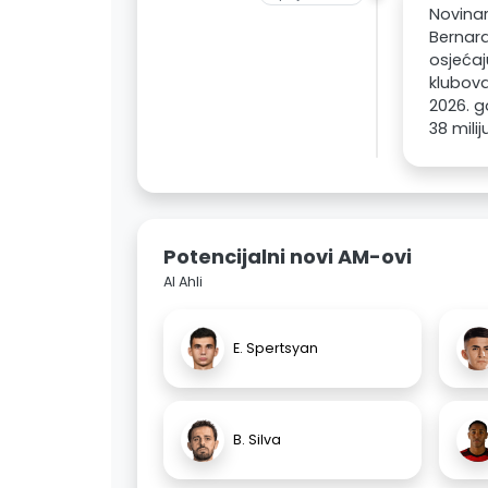
Novinar
Bernard
osjećaj
klubova
2026. g
38 mili
Potencijalni novi AM-ovi
Al Ahli
E. Spertsyan
B. Silva