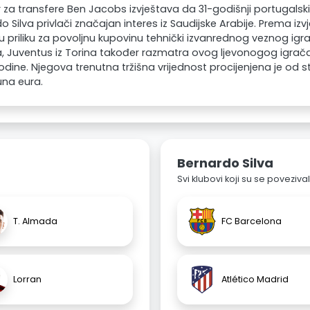
 za transfere Ben Jacobs izvještava da 31-godišnji portugalsk
o Silva privlači značajan interes iz Saudijske Arabije. Prema izvje
u priliku za povoljnu kupovinu tehnički izvanrednog veznog igr
, Juventus iz Torina također razmatra ovog ljevonogog igrača,
odine. Njegova trenutna tržišna vrijednost procijenjena je od
juna eura.
Bernardo Silva
Svi klubovi koji su se poveziv
T. Almada
FC Barcelona
Lorran
Atlético Madrid