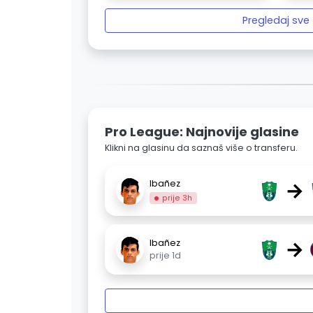
Pregledaj sve
Pro League: Najnovije glasine
Klikni na glasinu da saznaš više o transferu.
→
Ibañez
prije 3h
→
Ibañez
prije 1d