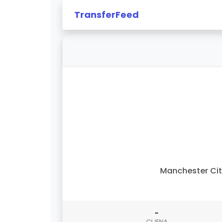
TransferFeed
Manchester Ci
-
CIJENA