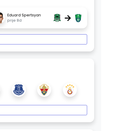
→
Eduard Spertsyan
prije 8d