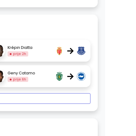
→
Krépin Diatta
prije 2h
→
Geny Catamo
prije 6h