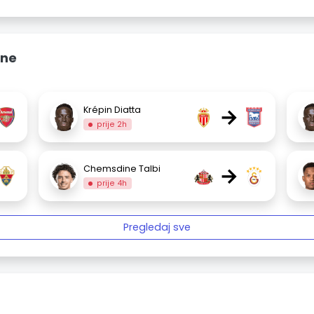
ine
→
Krépin Diatta
prije 2h
→
Chemsdine Talbi
prije 4h
Pregledaj sve