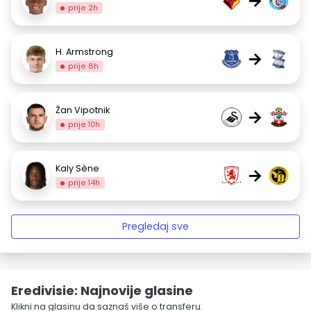
→
prije 2h
H. Armstrong
→
prije 8h
Žan Vipotnik
→
prije 10h
Kaly Sène
→
prije 14h
Pregledaj sve
Eredivisie: Najnovije glasine
Klikni na glasinu da saznaš više o transferu.