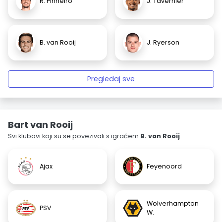
R. Pinheiro
J. Tavernier
B. van Rooij
J. Ryerson
Pregledaj sve
Bart van Rooij
Svi klubovi koji su se povezivali s igračem
B. van Rooij
.
Ajax
Feyenoord
Wolverhampton
PSV
W.