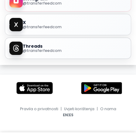
@transferfeedcom
X
@transferfeedcom
Threads
@transferfeedcom
Pravila o privatnosti
|
Uvjeti korištenja
|
O nama
|
EN
ES