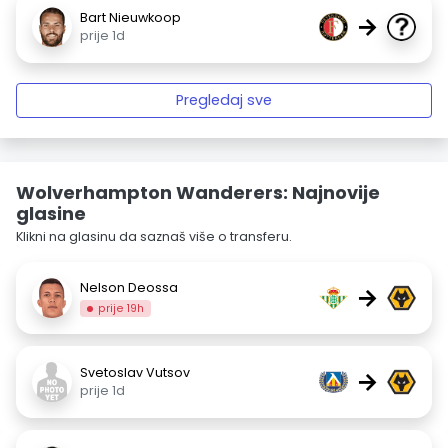
Bart Nieuwkoop
→
prije 1d
Pregledaj sve
Wolverhampton Wanderers: Najnovije
glasine
Klikni na glasinu da saznaš više o transferu.
Nelson Deossa
→
prije 19h
Svetoslav Vutsov
→
prije 1d