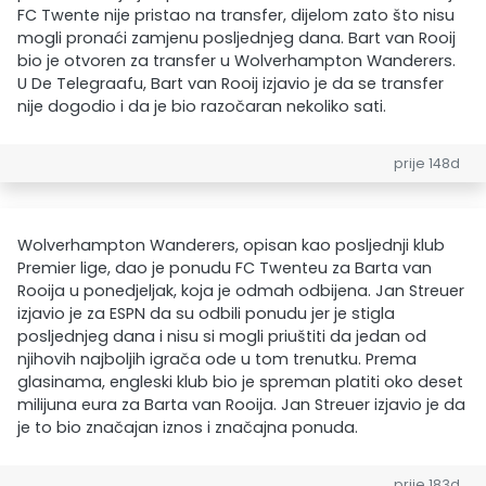
FC Twente nije pristao na transfer, dijelom zato što nisu
mogli pronaći zamjenu posljednjeg dana. Bart van Rooij
bio je otvoren za transfer u Wolverhampton Wanderers.
U De Telegraafu, Bart van Rooij izjavio je da se transfer
nije dogodio i da je bio razočaran nekoliko sati.
prije 148d
Wolverhampton Wanderers, opisan kao posljednji klub
Premier lige, dao je ponudu FC Twenteu za Barta van
Rooija u ponedjeljak, koja je odmah odbijena. Jan Streuer
izjavio je za ESPN da su odbili ponudu jer je stigla
posljednjeg dana i nisu si mogli priuštiti da jedan od
njihovih najboljih igrača ode u tom trenutku. Prema
glasinama, engleski klub bio je spreman platiti oko deset
milijuna eura za Barta van Rooija. Jan Streuer izjavio je da
je to bio značajan iznos i značajna ponuda.
prije 183d