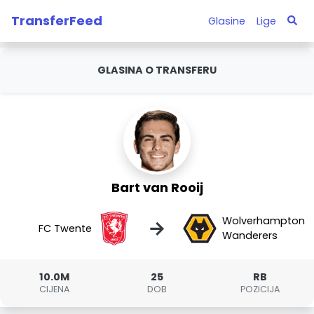
TransferFeed
Glasine
Lige
GLASINA O TRANSFERU
Bart van Rooij
Wolverhampton
→
FC Twente
Wanderers
10.0M
25
RB
CIJENA
DOB
POZICIJA